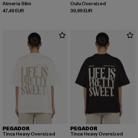
Almeria Slim
Oulu Oversized
Derzeitiger Preis: 47,49 EUR
Derzeitiger Preis: 39,99 EUR
47,49 EUR
39,99 EUR
PEGADOR
PEGADOR
Tinca Heavy Oversized
Tinca Heavy Oversized