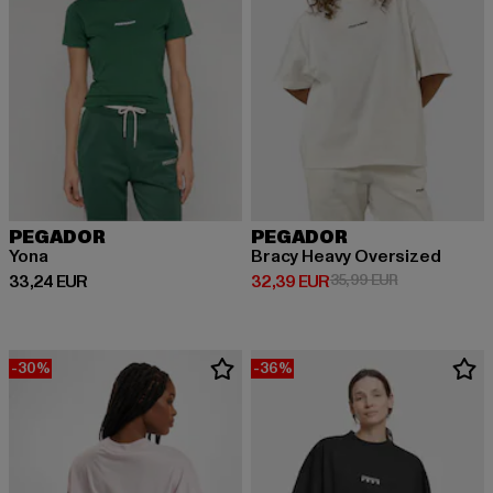
PEGADOR
PEGADOR
Yona
Bracy Heavy Oversized
Derzeitiger Preis: 33,24 EUR
Derzeitiger Preis: 32,39 EUR
Aktionspreis:
33,24 EUR
32,39 EUR
35,99 EUR
-30%
-36%