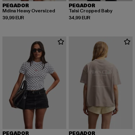
PEGADOR
PEGADOR
Mdina Heavy Oversized
Talsi Cropped Baby
Derzeitiger Preis: 39,99 EUR
Derzeitiger Preis: 34,99 EUR
39,99 EUR
34,99 EUR
PEGADOR
PEGADOR