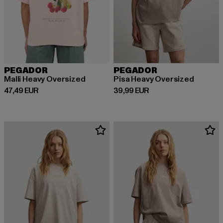
PEGADOR
PEGADOR
Malli Heavy Oversized
Pisa Heavy Oversized
Derzeitiger Preis: 47,49 EUR
Derzeitiger Preis: 39,99 EUR
47,49 EUR
39,99 EUR