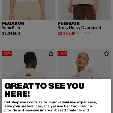
PEGADOR
PEGADOR
Yona Slim
Bracy Heavy Oversized
Derzeitiger Preis: 33,24 EUR
Derzeitiger Preis: 32,39 EUR
Aktionspreis:
33,24 EUR
32,39 EUR
35,99 EUR
-22%
-32%
GREAT TO SEE YOU
HERE!
DefShop uses cookies to improve your use experience,
save your preferences, analyse use behaviour and to
provide and measure interest-based contents and