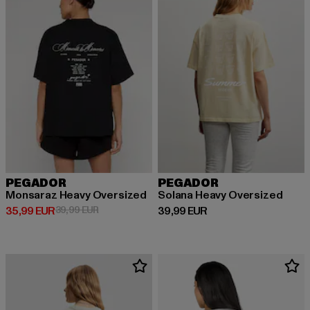
PEGADOR
PEGADOR
Monsaraz Heavy Oversized
Solana Heavy Oversized
Derzeitiger Preis: 35,99 EUR
Aktionspreis: 39,99 EUR
Derzeitiger Preis: 39,99 EUR
35,99 EUR
39,99 EUR
39,99 EUR