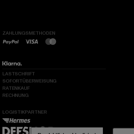
ZAHLUNGSMETHODEN
LASTSCHRIFT
SOFORTÜBERWEISUNG
RATENKAUF
RECHNUNG
LOGISTIKPARTNER