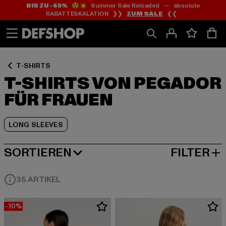
BIS ZU -65%
😲💥 Summer Sale Reloaded — absolute
Zum
Zum
Zum
RABATTESKALATION ❯❯
ZUM SALE
❮❮
Inhalt
Fußzeile
Produktraster
springen
springen
springen
T-SHIRTS
T-SHIRTS VON PEGADOR
FÜR FRAUEN
LONG SLEEVES
SORTIEREN
FILTER
BELIEBTESTE
35 ARTIKEL
-10%