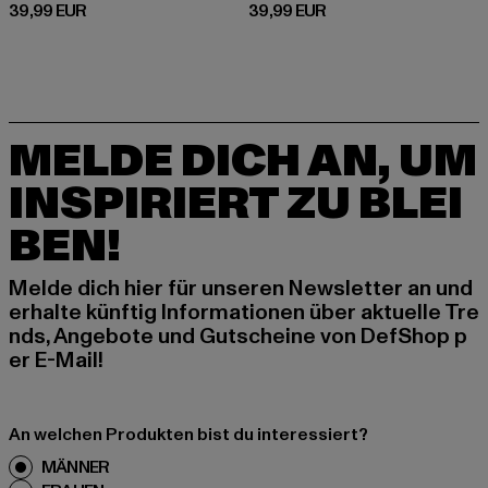
Derzeitiger Preis: 39,99 EUR
Derzeitiger Preis: 39,99 EUR
39,99 EUR
39,99 EUR
MELDE DICH AN, UM
INSPIRIERT ZU BLEI
BEN!
Melde dich hier für unseren Newsletter an und
erhalte künftig Informationen über aktuelle Tre
nds, Angebote und Gutscheine von DefShop p
er E-Mail!
An welchen Produkten bist du interessiert?
MÄNNER