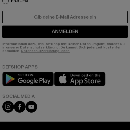
FRAUEN
E-MAIL
ANMELDEN
Informationen dazu, wie DefShop mit Deinen Daten umgeht, findest Du
in unserer Datenschutzerklärung. Du kannst Dich jederzeit kostenfei
abmelden.
Datenschutzerklärung lesen.
Play market
App store
Instagram
Facebook
YouTube