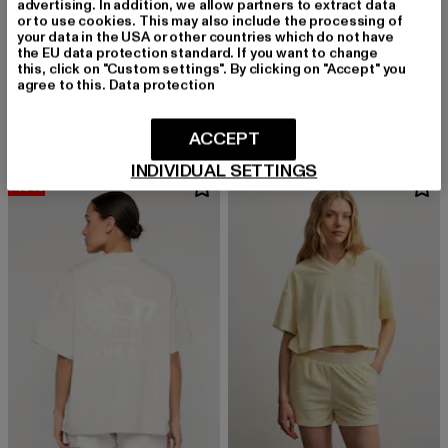
advertising. In addition, we allow partners to extract data
or to use cookies. This may also include the processing of
your data in the USA or other countries which do not have
PEGADOR
the EU data protection standard. If you want to change
PEGADOR Lucia Heavy Oversized T-Shirts
PEGADOR
this, click on "Custom settings". By clicking on "Accept" you
Derzeitiger Preis: 33,93 EUR
Aktionspreis:
33,93 EUR
49,90 EUR
Fia Heavy Oversized
agree to this.
Data protection
Derzeitiger Preis: 38,99 EUR
Aktionspreis: 49,99 EUR
38,99 EUR
49,99 EUR
ACCEPT
INDIVIDUAL SETTINGS
-10%