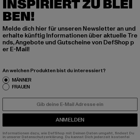
INSPIRIERT ZU BLEI
BEN!
Melde dich hier für unseren Newsletter an und
erhalte künftig Informationen über aktuelle Tre
nds, Angebote und Gutscheine von DefShop p
er E-Mail!
An welchen Produkten bist du interessiert?
MÄNNER
FRAUEN
E-MAIL
ANMELDEN
Informationen dazu, wie DefShop mit Deinen Daten umgeht, findest Du
in unserer Datenschutzerklärung. Du kannst Dich jederzeit kostenfei