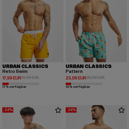
URBAN CLASSICS
URBAN CLASSICS
Retro Swim
Pattern
Derzeitiger Preis: 17,99 EUR
Aktionspreis: 19,99 EUR
Derzeitiger Preis: 23,99 EUR
Aktionspreis:
17,99 EUR
19,99 EUR
23,99 EUR
29,99 EUR
17% verfügbar
15% verfügbar
-24%
-24%