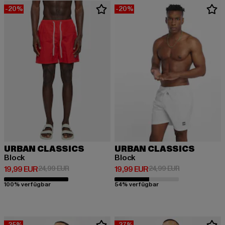
-20%
-20%
URBAN CLASSICS
URBAN CLASSICS
Block
Block
Derzeitiger Preis: 19,99 EUR
Aktionspreis: 24,99 EUR
Derzeitiger Preis: 19,99 EUR
Aktionspreis: 
19,99 EUR
24,99 EUR
19,99 EUR
24,99 EUR
100% verfügbar
54% verfügbar
-25%
-27%