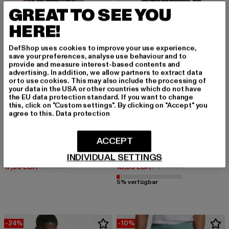
GREAT TO SEE YOU
HERE!
DefShop uses cookies to improve your use experience,
save your preferences, analyse use behaviour and to
provide and measure interest-based contents and
advertising. In addition, we allow partners to extract data
or to use cookies. This may also include the processing of
your data in the USA or other countries which do not have
the EU data protection standard. If you want to change
this, click on "Custom settings". By clicking on "Accept" you
agree to this.
Data protection
ACCEPT
URBAN CLASSICS
URBAN CLASSICS
Pattern Swim Shorts
Block
INDIVIDUAL SETTINGS
Derzeitiger Preis: 17,99 EUR
Aktionspreis: 29,99 EUR
Derzeitiger Preis: 18,99 EUR
Aktionspreis: 
17,99 EUR
29,99 EUR
18,99 EUR
24,99 EUR
5% verfügbar
-24%
-10%