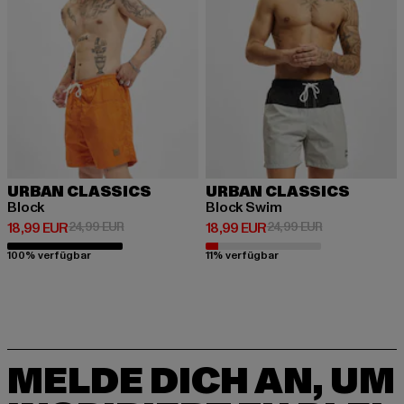
URBAN CLASSICS
URBAN CLASSICS
Block
Block Swim
Derzeitiger Preis: 18,99 EUR
Aktionspreis: 24,99 EUR
Derzeitiger Preis: 18,99 EUR
Aktionspreis: 
18,99 EUR
24,99 EUR
18,99 EUR
24,99 EUR
100% verfügbar
11% verfügbar
MELDE DICH AN, UM