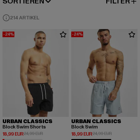
SORTIEREN
FILTER
BELIEBTESTE
214 ARTIKEL
-24%
-24%
URBAN CLASSICS
URBAN CLASSICS
Block Swim Shorts
Block Swim
Derzeitiger Preis: 18,99 EUR
Aktionspreis: 24,99 EUR
Derzeitiger Preis: 18,99 EUR
Aktionspreis: 
18,99 EUR
24,99 EUR
18,99 EUR
24,99 EUR