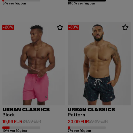
5% verfügbar
100% verfügbar
-20%
-33%
URBAN CLASSICS
URBAN CLASSICS
Block
Pattern
Derzeitiger Preis: 19,99 EUR
Aktionspreis: 24,99 EUR
Derzeitiger Preis: 20,09 EUR
Aktionspreis:
19,99 EUR
24,99 EUR
20,09 EUR
29,99 EUR
19% verfügbar
7% verfügbar