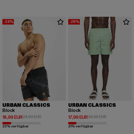
-24%
-28%
URBAN CLASSICS
URBAN CLASSICS
Block
Block
Derzeitiger Preis: 18,99 EUR
Aktionspreis: 24,99 EUR
Derzeitiger Preis: 17,99 EUR
Aktionspreis: 
18,99 EUR
24,99 EUR
17,99 EUR
24,99 EUR
23% verfügbar
21% verfügbar