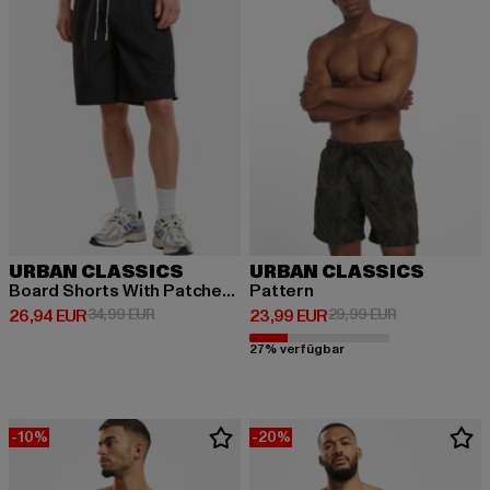
URBAN CLASSICS
URBAN CLASSICS
Board Shorts With Patched Stripe
Pattern
Derzeitiger Preis: 26,94 EUR
Aktionspreis: 34,99 EUR
Derzeitiger Preis: 23,99 EUR
Aktionspreis:
26,94 EUR
34,99 EUR
23,99 EUR
29,99 EUR
27% verfügbar
-10%
-20%