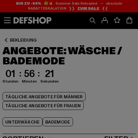
BIS ZU -65%
😲💥 Summer Sale Reloaded — absolute
Zum
Zum
Zum
RABATTESKALATION ❯❯
ZUM SALE
❮❮
Inhalt
Fußzeile
Produktraster
springen
springen
springen
BEKLEIDUNG
ANGEBOTE: WÄSCHE /
BADEMODE
01
56
20
Stunden
Minuten
Sekunden
TÄGLICHE ANGEBOTE FÜR MÄNNER
TÄGLICHE ANGEBOTE FÜR FRAUEN
UNTERWÄSCHE
BADEMODE