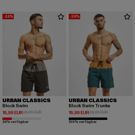
-24%
-24%
URBAN CLASSICS
URBAN CLASSICS
Block Swim
Block Swim Trunks
Derzeitiger Preis: 18,99 EUR
Aktionspreis: 24,99 EUR
Derzeitiger Preis: 18,99 EUR
Aktionspreis: 
18,99 EUR
24,99 EUR
18,99 EUR
24,99 EUR
24% verfügbar
100% verfügbar