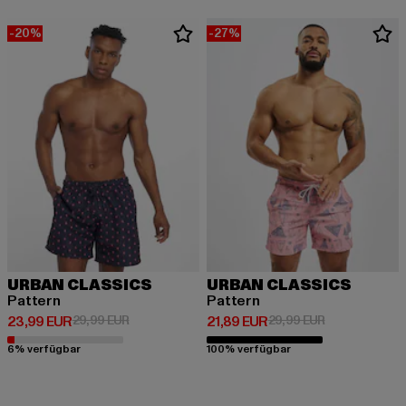
-20%
-27%
URBAN CLASSICS
URBAN CLASSICS
Pattern
Pattern
Derzeitiger Preis: 23,99 EUR
Aktionspreis: 29,99 EUR
Derzeitiger Preis: 21,89 EUR
Aktionspreis: 
23,99 EUR
29,99 EUR
21,89 EUR
29,99 EUR
6% verfügbar
100% verfügbar