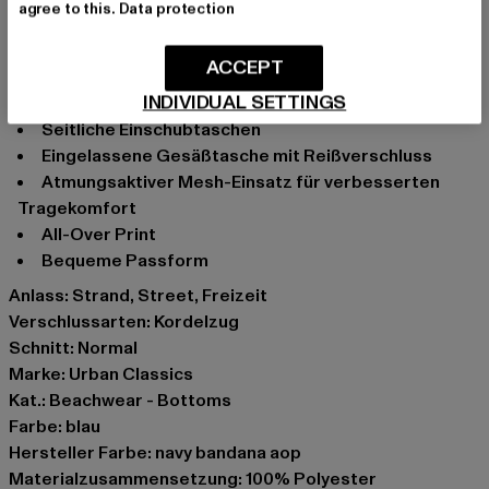
agree to this.
Data protection
Klassische Badehose mit Muster-Print von Urban
Classics
ACCEPT
Kordelzug außen am elastischen Bund für festen
INDIVIDUAL SETTINGS
Halt
Seitliche Einschubtaschen
Eingelassene Gesäßtasche mit Reißverschluss
Atmungsaktiver Mesh-Einsatz für verbesserten
Tragekomfort
All-Over Print
Bequeme Passform
Anlass: Strand, Street, Freizeit
Verschlussarten: Kordelzug
Schnitt: Normal
Marke: Urban Classics
Kat.: Beachwear - Bottoms
Farbe: blau
Hersteller Farbe: navy bandana aop
Materialzusammensetzung: 100% Polyester