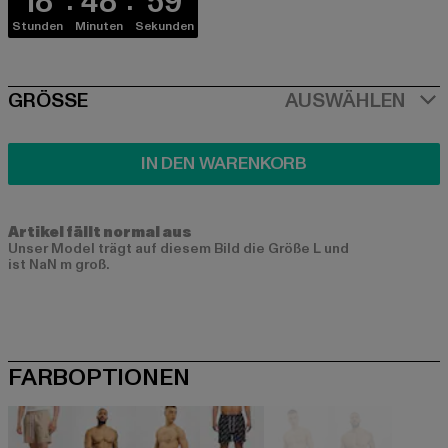
18
48
58
Stunden
Minuten
Sekunden
SIZE
GRÖSSE
AUSWÄHLEN
IN DEN WARENKORB
Artikel fällt normal aus
Unser Model trägt auf diesem Bild die Größe L und
ist NaN m groß.
FARBOPTIONEN