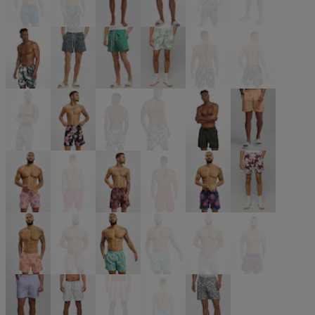
blau
blau
blau
blau
camouflage
grün
grün
grün
grün
grün
indigo
bunt
bunt
bunt
bunt
bunt
olive
orange
pink
rot
rot
rot
rot
rot
rosa
rosa
türkis
türkis
violet
violet