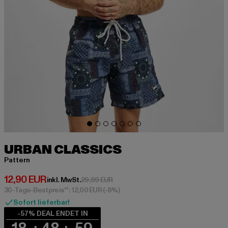
URBAN CLASSICS
Pattern
Derzeitiger Preis: 12,90 EUR
12,90 EUR
Aktionspreis: 29,99 EUR
inkl. MwSt.
29,99 EUR
30-Tage-Bestpreis**: 12,00 EUR
(-8%)
Sofort lieferbar!
-57% DEAL ENDET IN