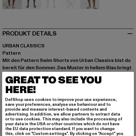
violet
weiß
weiß
weiß
weiß
PRODUKT DETAILS
URBAN CLASSICS
Pattern
Mit den Pattern Swim Shorts von Urban Classics bist du
bereit für den Sommer. Das Muster in hellem Blau bringt
frischen Wind an den Strand oder Pool. Gefertigt aus
GREAT TO SEE YOU
100% Polyester sind sie nicht nur schnelltrocknend,
HERE!
sondern auch angenehm leicht auf der Haut. Der normale
Schnitt bietet dir viel Bewegungsfreiheit – egal, ob du im
DefShop uses cookies to improve your use experience,
Wasser bist oder am Ufer entspannst. Ein
save your preferences, analyse use behaviour and to
provide and measure interest-based contents and
unkompliziertes Essential, das mit jedem unifarbenen T-
advertising. In addition, we allow partners to extract data
Shirt oder Tanktop harmoniert und dir einen
or to use cookies. This may also include the processing of
your data in the USA or other countries which do not have
entspannten Look verleiht, der mit seinem dezenten
the EU data protection standard. If you want to change
Pattern für Abwechslung sorgt.
this, click on "Custom settings". By clicking on "Accept" you