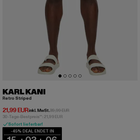
KARL KANI
Retro Striped
Derzeitiger Preis: 21,99 EUR
21,99 EUR
Aktionspreis: 39,99 EUR
inkl. MwSt.
39,99 EUR
30-Tage-Bestpreis**: 21,99 EUR
Sofort lieferbar!
-45% DEAL ENDET IN