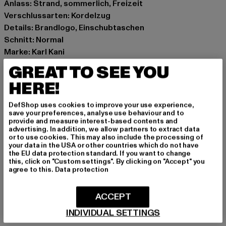
Anlass: Strand, sommerlich, Freizeit
Verschlussarten: Kordelzug
Details: Brandlogo, Einschubtaschen
Schnitt: Normal
Marke: Karl Kani
Kat.: Badehosen
GREAT TO SEE YOU
Farbe: blau
HERE!
Hersteller Farbe: aqua/navy/white
Materialzusammensetzung: 100% Polyester
DefShop uses cookies to improve your use experience,
Art.Nr: 6013764-12639
save your preferences, analyse use behaviour and to
provide and measure interest-based contents and
advertising. In addition, we allow partners to extract data
Hersteller: Urban Styles Agency GmbH & Co. KG |
or to use cookies. This may also include the processing of
your data in the USA or other countries which do not have
agentur@urbanstylesagency.com
the EU data protection standard. If you want to change
Schanzenstraße 41 | 51063 Köln | DE
this, click on "Custom settings". By clicking on "Accept" you
agree to this.
Data protection
GRÖSSE & PASSFORM
ACCEPT
INDIVIDUAL SETTINGS
PFLEGEHINWEISE