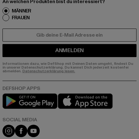
An welchen Produkten bist du interessiert?
MÄNNER
FRAUEN
E-MAIL
ANMELDEN
Informationen dazu, wie DefShop mit Deinen Daten umgeht, findest Du
in unserer Datenschutzerklärung. Du kannst Dich jederzeit kostenfei
abmelden.
Datenschutzerklärung lesen.
Play market
App store
Instagram
Facebook
YouTube