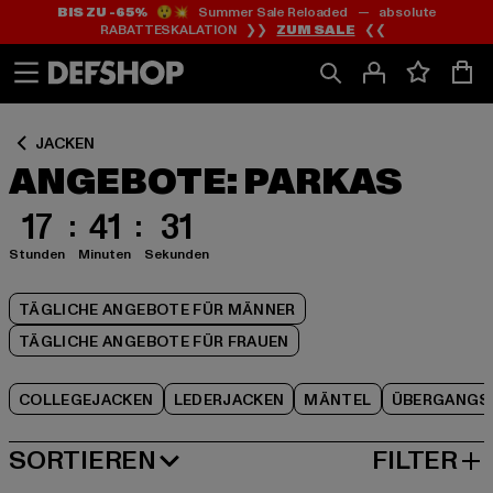
BIS ZU -65%
😲💥 Summer Sale Reloaded — absolute
Zum
Zum
Zum
RABATTESKALATION ❯❯
ZUM SALE
❮❮
Inhalt
Fußzeile
Produktraster
springen
springen
springen
JACKEN
ANGEBOTE: PARKAS
17
41
30
Stunden
Minuten
Sekunden
TÄGLICHE ANGEBOTE FÜR MÄNNER
TÄGLICHE ANGEBOTE FÜR FRAUEN
COLLEGEJACKEN
LEDERJACKEN
MÄNTEL
ÜBERGANGS
SORTIEREN
FILTER
BELIEBTESTE