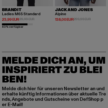
BRANDIT
JACK AND JONES
Ladies M65 Standard
Alpine
Derzeitiger Preis: 23,99 EUR
Aktionspreis: 29,99 EUR
Derzeitiger Preis: 138,00 EUR
Aktionsprei
23,99 EUR
29,99 EUR
138,00 EUR
299,99 EUR
83% verfügbar
MELDE DICH AN, UM
INSPIRIERT ZU BLEI
BEN!
Melde dich hier für unseren Newsletter an und
erhalte künftig Informationen über aktuelle Tre
nds, Angebote und Gutscheine von DefShop p
er E-Mail!