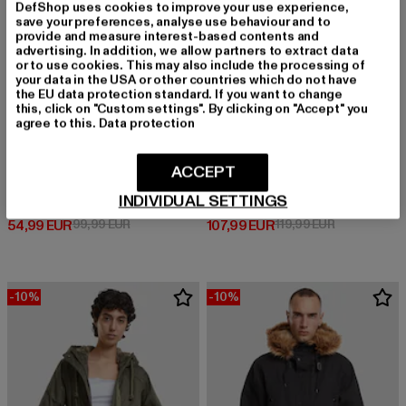
DefShop uses cookies to improve your use experience,
save your preferences, analyse use behaviour and to
provide and measure interest-based contents and
advertising. In addition, we allow partners to extract data
or to use cookies. This may also include the processing of
your data in the USA or other countries which do not have
the EU data protection standard. If you want to change
this, click on "Custom settings". By clicking on "Accept" you
agree to this.
Data protection
ACCEPT
BRANDIT
BRANDIT
INDIVIDUAL SETTINGS
Brandit Women Nila Winterparka
Fish Tail
Derzeitiger Preis: 54,99 EUR
Aktionspreis: 99,99 EUR
Derzeitiger Preis: 107,99 EUR
Aktionspreis
54,99 EUR
99,99 EUR
107,99 EUR
119,99 EUR
-10%
-10%