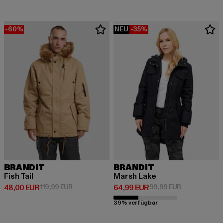
-60%
NEU
-35%
BRANDIT
BRANDIT
Fish Tail
Marsh Lake
Derzeitiger Preis: 48,00 EUR
Aktionspreis: 119,99 EUR
Derzeitiger Preis: 64,99 EUR
Aktionspreis:
48,00 EUR
119,99 EUR
64,99 EUR
99,99 EUR
39% verfügbar