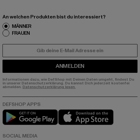
An welchen Produkten bist du interessiert?
MÄNNER
FRAUEN
E-MAIL
ANMELDEN
Informationen dazu, wie DefShop mit Deinen Daten umgeht, findest Du
in unserer Datenschutzerklärung. Du kannst Dich jederzeit kostenfei
abmelden.
Datenschutzerklärung lesen.
Play market
App store