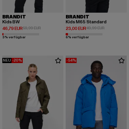
BRANDIT
BRANDIT
Kids BW
Kids M65 Standard
Derzeitiger Preis: 46,79 EUR
Aktionspreis: 59,99 EUR
Derzeitiger Preis: 23,00 EUR
Aktionspreis:
46,79 EUR
59,99 EUR
23,00 EUR
49,99 EUR
3% verfügbar
6% verfügbar
NEU
-20%
-54%