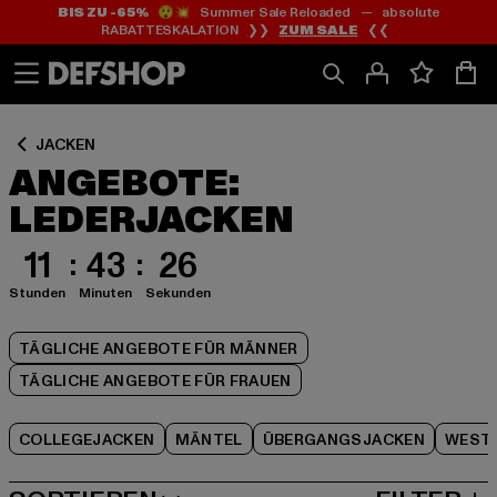
BIS ZU -65%
😲💥 Summer Sale Reloaded — absolute
Zum
Zum
Zum
RABATTESKALATION ❯❯
ZUM SALE
❮❮
Inhalt
Fußzeile
Produktraster
springen
springen
springen
JACKEN
ANGEBOTE:
LEDERJACKEN
11
43
25
Stunden
Minuten
Sekunden
TÄGLICHE ANGEBOTE FÜR MÄNNER
TÄGLICHE ANGEBOTE FÜR FRAUEN
COLLEGEJACKEN
MÄNTEL
ÜBERGANGSJACKEN
WEST