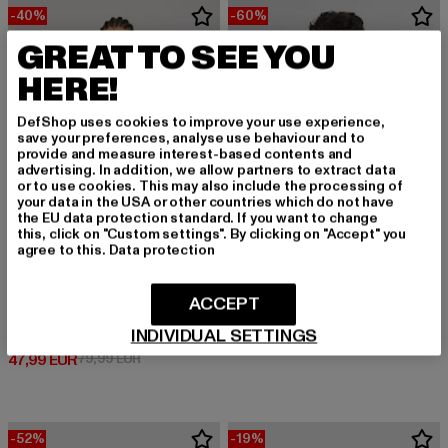
-40%
-60%
GREAT TO SEE YOU
HERE!
DefShop uses cookies to improve your use experience,
save your preferences, analyse use behaviour and to
provide and measure interest-based contents and
advertising. In addition, we allow partners to extract data
or to use cookies. This may also include the processing of
your data in the USA or other countries which do not have
the EU data protection standard. If you want to change
this, click on "Custom settings". By clicking on "Accept" you
agree to this.
Data protection
URBAN CLASSICS
ACCEPT
Ladies Shearling
NOISY MAY
Derzeitiger Preis: 28,00 EUR
Aktionspreis:
INDIVIDUAL SETTINGS
28,00 EUR
69,99 EUR
NMKARLIE CROPPED
Derzeitiger Preis: 47,99 EUR
Aktionspreis: 79,99 EUR
47,99 EUR
79,99 EUR
-52%
-19%