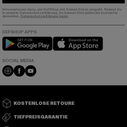
Informationen dazu, wie DefShop mit Deinen Daten umgeht, findest Du
in unserer Datenschutzerklärung. Du kannst Dich jederzeit kostenfei
abmelden.
Datenschutzerklärung lesen.
Play market
App store
Instagram
Facebook
YouTube
KOSTENLOSE RETOURE
TIEFPREISGARANTIE