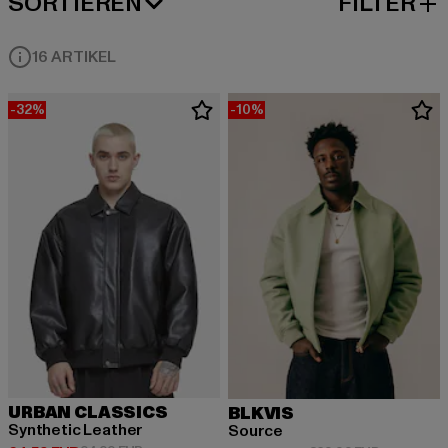
SORTIEREN
FILTER
BELIEBTESTE
16 ARTIKEL
-32%
-10%
URBAN CLASSICS
BLKVIS
Synthetic Leather
Source