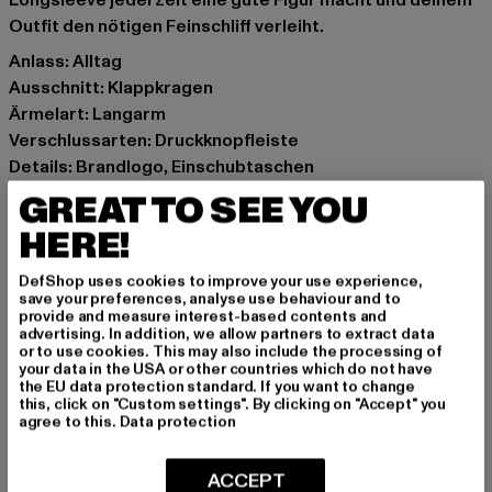
Longsleeve jederzeit eine gute Figur macht und deinem
Outfit den nötigen Feinschliff verleiht.
Anlass: Alltag
Ausschnitt: Klappkragen
Ärmelart: Langarm
Verschlussarten: Druckknopfleiste
Details: Brandlogo, Einschubtaschen
Schnitt: Normal
GREAT TO SEE YOU
Marke: Fubu
HERE!
Kat.: Jacken
Farbe: schwarz
DefShop uses cookies to improve your use experience,
Hersteller Farbe: black/offwhite
save your preferences, analyse use behaviour and to
provide and measure interest-based contents and
Materialzusammensetzung: 70% Polyester, 30% Wolle
advertising. In addition, we allow partners to extract data
Art.Nr: 60750015-00851
or to use cookies. This may also include the processing of
your data in the USA or other countries which do not have
the EU data protection standard. If you want to change
Hersteller: Urban Styles Agency GmbH & Co. KG |
this, click on "Custom settings". By clicking on "Accept" you
agree to this.
Data protection
agentur@urbanstylesagency.com
Schanzenstraße 41 | 51063 Köln | DE
ACCEPT