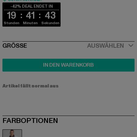
-42% DEAL ENDET IN
19
41
42
Stunden
Minuten
Sekunden
SIZE
GRÖSSE
AUSWÄHLEN
IN DEN WARENKORB
Artikel fällt normal aus
FARBOPTIONEN