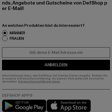
nds, Angebote und Gutscheine von DefShop p
er E-Mail!
An welchen Produkten bist du interessiert?
MÄNNER
FRAUEN
E-MAIL
ANMELDEN
Informationen dazu, wie DefShop mit Deinen Daten umgeht, findest Du
in unserer Datenschutzerklärung. Du kannst Dich jederzeit kostenfei
abmelden.
Datenschutzerklärung lesen.
Play market
App store