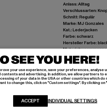
Anlass: Alltag
Verschlussarten: Knop
Schnitt: Regulär
Marke: MJ Gonzales
Kat.: Lederjacken
Farbe: schwarz
Hersteller Farbe: blac
Materialzusammenset
O SEE YOU HERE!
Art.Nr: MJG11834-00
Hersteller: TB Intern
rove your use experience, save your preferences, analyse u
ontents and advertising. In addition, we allow partners to e
Dr.-Robert-Murjahn-S
ocessing of your data in the USA or other countries which do 
ant to change this, click on "Custom settings". By clicking on 
GRÖSSE 
ACCEPT
INDIVIDUAL SETTINGS
PFLEGEHINWE