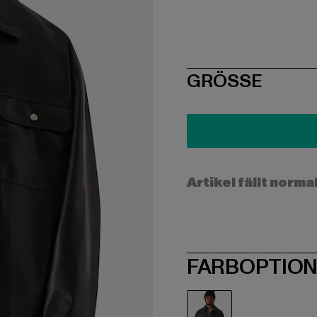
SIZE
GRÖSSE
Artikel fällt norma
FARBOPTIO