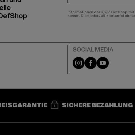
elle
Informationen dazu, wie DefShop mit 
 DefShop
kannst Dich jederzeit kostenfei abme
e
Instagram
Facebook
YouTube
REISGARANTIE
SICHERE BEZAHLUNG