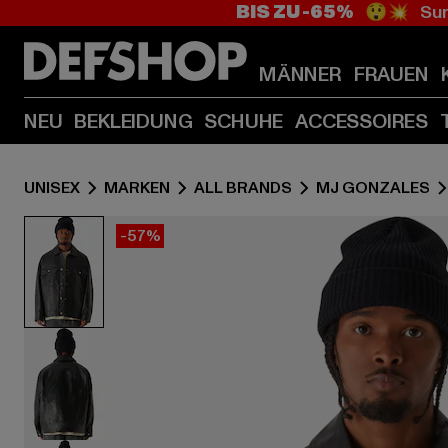
BIS ZU -65%
😲💥 Sum
MÄNNER
FRAUEN
NEU
BEKLEIDUNG
SCHUHE
ACCESSOIRES
UNISEX
MARKEN
ALL BRANDS
MJ GONZALES
-57%