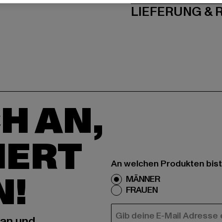
LIEFERUNG &
H AN,
IERT
An welchen Produkten bist
N!
MÄNNER
FRAUEN
E-MAIL
 an und