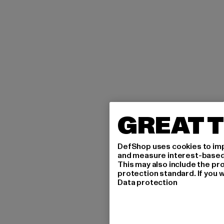
GREAT T
DefShop uses cookies to imp
and measure interest-based c
This may also include the pr
protection standard. If you w
Data protection