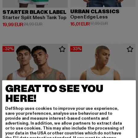
URBAN CLASSICS
STARTER BLACK LABEL
Open Edge Less
Starter Split Mesh Tank Top
Derzeitiger Preis: 16,01 EUR
Aktionspreis: 1
16,01 EUR
17,99 EUR
Derzeitiger Preis: 19,99 EUR
Aktionspreis: 24,99 EUR
19,99 EUR
24,99 EUR
-32%
-33%
GREAT TO SEE YOU
HERE!
DefShop uses cookies to improve your use experience,
save your preferences, analyse use behaviour and to
provide and measure interest-based contents and
advertising. In addition, we allow partners to extract data
or to use cookies. This may also include the processing of
your data in the USA or other countries which do not have
URBAN CLASSICS