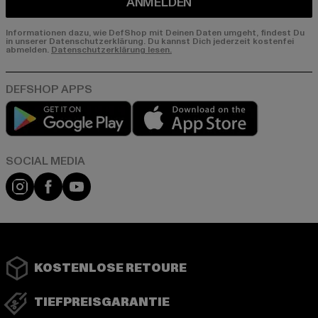
ANMELDEN
Informationen dazu, wie DefShop mit Deinen Daten umgeht, findest Du
in unserer Datenschutzerklärung. Du kannst Dich jederzeit kostenfei
abmelden.
Datenschutzerklärung lesen.
Play market
App store
Instagram
Facebook
YouTube
KOSTENLOSE RETOURE
TIEFPREISGARANTIE