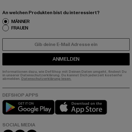
An welchen Produkten bist du interessiert?
MÄNNER
FRAUEN
E-MAIL
ANMELDEN
Informationen dazu, wie DefShop mit Deinen Daten umgeht, findest Du
in unserer Datenschutzerklärung. Du kannst Dich jederzeit kostenfei
abmelden.
Datenschutzerklärung lesen.
Play market
App store