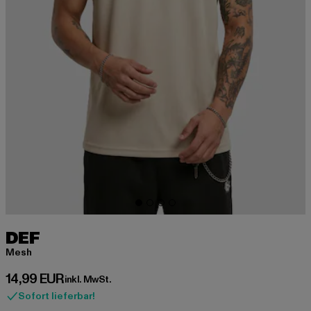
DEF
Mesh
Derzeitiger Preis: 14,99 EUR
14,99 EUR
inkl. MwSt.
Sofort lieferbar!