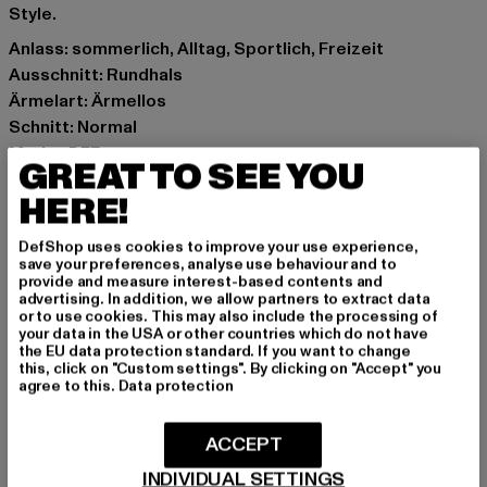
Style.
Anlass: sommerlich, Alltag, Sportlich, Freizeit
Ausschnitt: Rundhals
Ärmelart: Ärmellos
Schnitt: Normal
Marke: DEF
GREAT TO SEE YOU
Kat.: Bekleidung
HERE!
Farbe: beige
Hersteller Farbe: oatmeal/white
DefShop uses cookies to improve your use experience,
Materialzusammensetzung: 100% Polyester
save your preferences, analyse use behaviour and to
provide and measure interest-based contents and
Art.Nr: DFTT025-09835
advertising. In addition, we allow partners to extract data
or to use cookies. This may also include the processing of
your data in the USA or other countries which do not have
Hersteller: TB International GmbH |
info@tbint.de
the EU data protection standard. If you want to change
Dr.-Robert-Murjahn-Straße 7 | 64372 Ober-Ramstadt |
this, click on "Custom settings". By clicking on "Accept" you
agree to this.
Data protection
DE
ACCEPT
GRÖSSE & PASSFORM
INDIVIDUAL SETTINGS