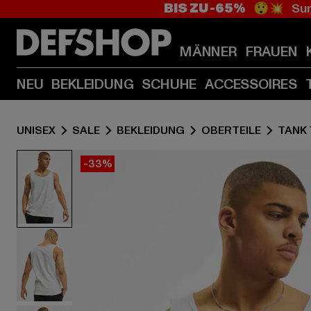
BIS ZU -65%
😲💥 Sum
MÄNNER
FRAUEN
NEU
BEKLEIDUNG
SCHUHE
ACCESSOIRES
UNISEX
SALE
BEKLEIDUNG
OBERTEILE
TANK
-33%