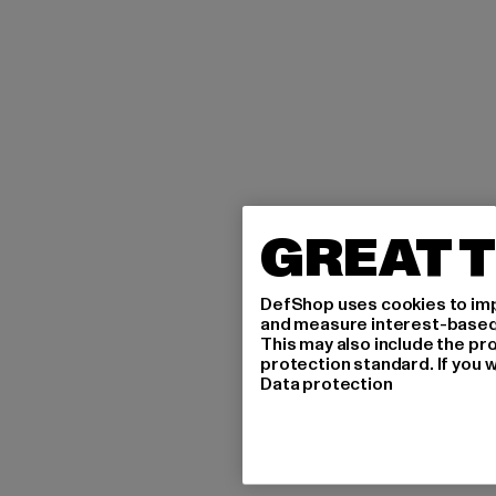
GREAT T
DefShop uses cookies to imp
and measure interest-based c
This may also include the pr
protection standard. If you w
Data protection