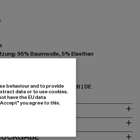
s
e
zung: 95% Baumwolle, 5% Elasthan
ational GmbH |
info@tbint.de
se behaviour and to provide
traße 7 | 64372 Ober-Ramstadt | DE
xtract data or to use cookies.
not have the EU data
"Accept" you agree to this.
& PASSFORM
ISE
 RÜCKGABE