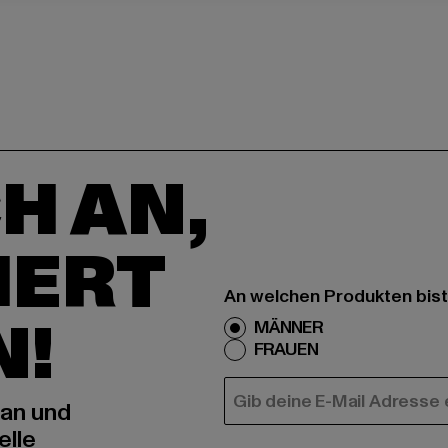
H AN,
IERT
An welchen Produkten bist
N!
MÄNNER
FRAUEN
E-MAIL
 an und
elle