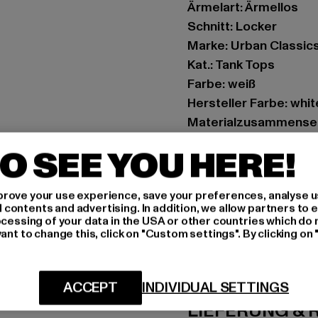
Ärmelart: Ärmellos
Schnitt: Locker
Marke: Urban Classic
Kat.: Tank Tops
Farbe: weiß
Hersteller Farbe: whit
Materialzusammenset
Art.Nr: TB365-00220
O SEE YOU HERE!
Hersteller: TB Intern
rove your use experience, save your preferences, analyse u
Dr.-Robert-Murjahn-S
ontents and advertising. In addition, we allow partners to e
ocessing of your data in the USA or other countries which do 
ant to change this, click on "Custom settings". By clicking on 
GRÖSSE 
PFLEGEHINWE
ACCEPT
INDIVIDUAL SETTINGS
LIEFERUNG &