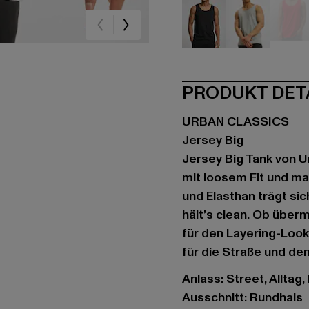
schwarz
grau
rot
PRODUKT DET
URBAN CLASSICS
Jersey Big
Jersey Big Tank von U
mit loosem Fit und ma
und Elasthan trägt sic
hält’s clean. Ob über
für den Layering-Look:
für die Straße und de
Anlass: Street, Alltag,
Ausschnitt: Rundhals