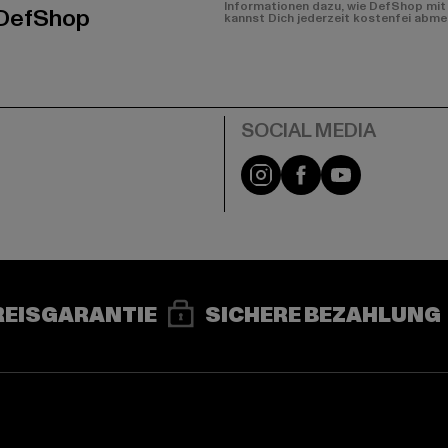
Informationen dazu, wie DefShop mit 
 DefShop
kannst Dich jederzeit kostenfei abme
e
Instagram
Facebook
YouTube
REISGARANTIE
SICHERE BEZAHLUNG