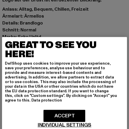
Logo auf der Brust ist ein dezenter Blickfang.
Anlass: Alltag, Bequem, Chillen, Freizeit
Ärmelart: Ärmellos
Details: Brandlogo
Schnitt: Normal
Marke: Ecko Unltd.
GREAT TO SEE YOU
Kat.: Tank Tops
Farbe: rot
HERE!
Hersteller Farbe: cherrytomato
DefShop uses cookies to improve your use experience,
Materialzusammensetzung: 100% Baumwolle
save your preferences, analyse use behaviour and to
Art.Nr: ECKOTT1021-21426
provide and measure interest-based contents and
advertising. In addition, we allow partners to extract data
or to use cookies. This may also include the processing of
Hersteller: TB International GmbH |
info@tbint.de
your data in the USA or other countries which do not have
the EU data protection standard. If you want to change
Dr.-Robert-Murjahn-Straße 7 | 64372 Ober-Ramstadt |
this, click on "Custom settings". By clicking on "Accept" you
DE
agree to this.
Data protection
ACCEPT
GRÖSSE & PASSFORM
INDIVIDUAL SETTINGS