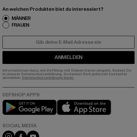
An welchen Produkten bist du interessiert?
MÄNNER
FRAUEN
E-MAIL
ANMELDEN
Informationen dazu, wie DefShop mit Deinen Daten umgeht, findest Du
in unserer Datenschutzerklärung. Du kannst Dich jederzeit kostenfei
abmelden.
Datenschutzerklärung lesen.
Play market
App store
Instagram
Facebook
YouTube