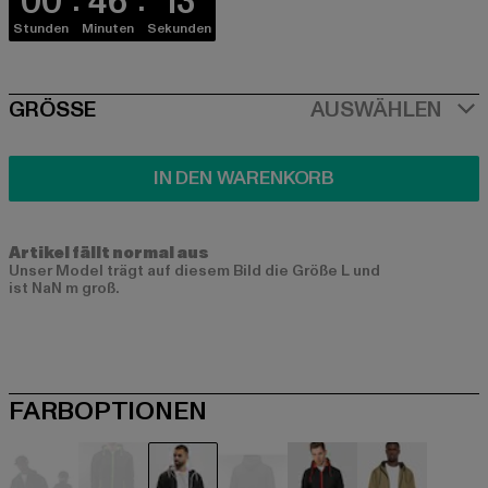
00
46
12
Stunden
Minuten
Sekunden
SIZE
GRÖSSE
AUSWÄHLEN
IN DEN WARENKORB
Artikel fällt normal aus
Unser Model trägt auf diesem Bild die Größe L und
ist NaN m groß.
FARBOPTIONEN