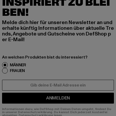
INSPIRIERT ZU BLEI
BEN!
Melde dich hier für unseren Newsletter an und
erhalte künftig Informationen über aktuelle Tre
nds, Angebote und Gutscheine von DefShop p
er E-Mail!
An welchen Produkten bist du interessiert?
MÄNNER
FRAUEN
E-MAIL
ANMELDEN
Informationen dazu, wie DefShop mit Deinen Daten umgeht, findest Du
in unserer Datenschutzerklärung. Du kannst Dich jederzeit kostenfei
abmelden.
Datenschutzerklärung lesen.