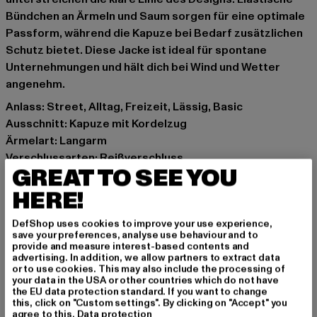
Bündchen an Ärmeln und Saum sorgen für eine optimale
Passform, während die Kapuze bei Bedarf zusätzlichen
Schutz bietet. Diese Jacke ist ideal für spontane
Unternehmungen und hält dich bei Wind und Wetter
angenehm.
Anlass: Street, Alltag, Freizeit, Lässig, Basic
Ausschnitt: Kapuze mit Kordelzug
Ärmelart: Langarm
Verschlussarten: Reißverschluss
GREAT TO SEE YOU
Muster: Unifarben
Details: Einschubtaschen
HERE!
Schnitt: Normal
DefShop uses cookies to improve your use experience,
Marke: Urban Classics
save your preferences, analyse use behaviour and to
Kat.: Übergangsjacken
provide and measure interest-based contents and
advertising. In addition, we allow partners to extract data
Farbe: schwarz
or to use cookies. This may also include the processing of
Hersteller Farbe: blk/wht
your data in the USA or other countries which do not have
the EU data protection standard. If you want to change
Materialzusammensetzung: 100% Polyamid
this, click on "Custom settings". By clicking on "Accept" you
Art.Nr: TB147-00050
agree to this.
Data protection