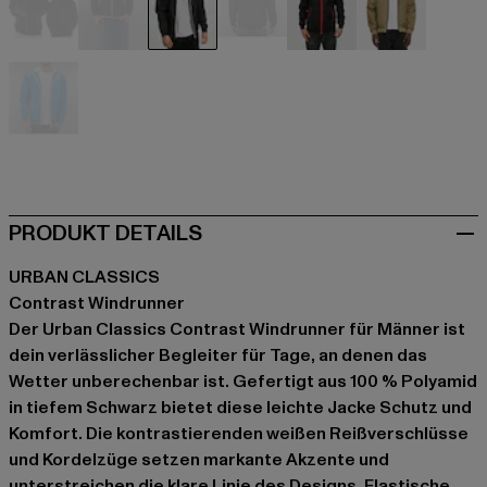
schwarz
schwarz
schwarz
schwarz
schwarz
khaki
weiß
PRODUKT DETAILS
URBAN CLASSICS
Contrast Windrunner
Der Urban Classics Contrast Windrunner für Männer ist
dein verlässlicher Begleiter für Tage, an denen das
Wetter unberechenbar ist. Gefertigt aus 100 % Polyamid
in tiefem Schwarz bietet diese leichte Jacke Schutz und
Komfort. Die kontrastierenden weißen Reißverschlüsse
und Kordelzüge setzen markante Akzente und
unterstreichen die klare Linie des Designs. Elastische