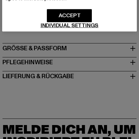
Hersteller: TB International GmbH |
info@tbint.de
ACCEPT
Dr.-Robert-Murjahn-Straße 7 | 64372 Ober-Ramstadt |
INDIVIDUAL SETTINGS
DE
GRÖSSE & PASSFORM
PFLEGEHINWEISE
LIEFERUNG & RÜCKGABE
MELDE DICH AN, UM