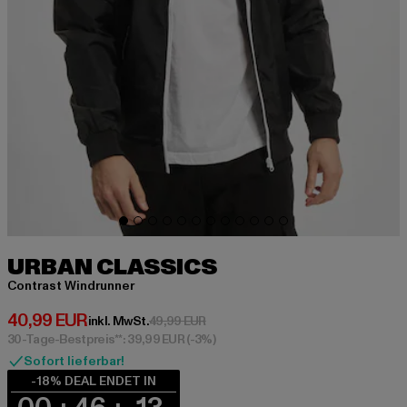
URBAN CLASSICS
Contrast Windrunner
Derzeitiger Preis: 40,99 EUR
40,99 EUR
Aktionspreis: 49,99 EUR
inkl. MwSt.
49,99 EUR
30-Tage-Bestpreis**: 39,99 EUR
(-3%)
Sofort lieferbar!
-18% DEAL ENDET IN