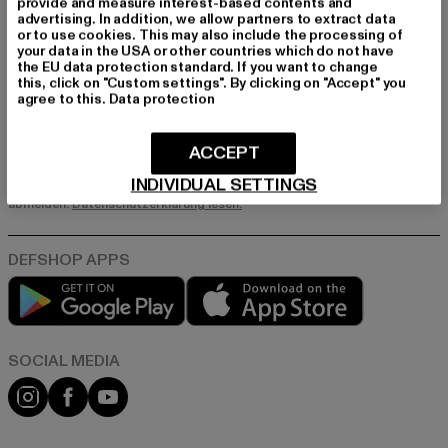
provide and measure interest-based contents and
MÄNNER
advertising. In addition, we allow partners to extract data
FRAUEN
or to use cookies. This may also include the processing of
your data in the USA or other countries which do not have
the EU data protection standard. If you want to change
this, click on "Custom settings". By clicking on "Accept" you
E-MAIL
agree to this.
Data protection
ANMELDEN
ACCEPT
Informationen dazu, wie DefShop mit Deinen Daten umgeht, findest Du
INDIVIDUAL SETTINGS
in unserer Datenschutzerklärung. Du kannst Dich jederzeit kostenfei
abmelden.
Datenschutzerklärung lesen.
Play market
App store
Instagram
Facebook
YouTube