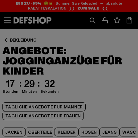
BIS ZU -65%
😲💥 Summer Sale Reloaded — absolute
Zum
Zum
Zum
RABATTESKALATION ❯❯
ZUM SALE
❮❮
Inhalt
Fußzeile
Produktraster
springen
springen
springen
BEKLEIDUNG
ANGEBOTE:
JOGGINGANZÜGE FÜR
KINDER
17
29
32
Stunden
Minuten
Sekunden
TÄGLICHE ANGEBOTE FÜR MÄNNER
TÄGLICHE ANGEBOTE FÜR FRAUEN
JACKEN
OBERTEILE
KLEIDER
HOSEN
JEANS
WÄSCH