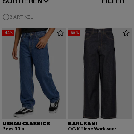
SORTIEREN
FILTER
BELIEBTESTE
3 ARTIKEL
-44%
-55%
URBAN CLASSICS
KARL KANI
Boys 90's
OG K Rinse Workwear