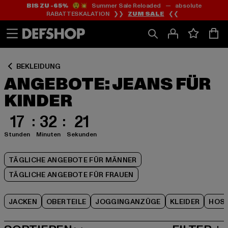
BIS ZU -65%
😲💥 Summer Sale Reloaded — absolute
Zum
Zum
Zum
RABATTESKALATION ❯❯
ZUM SALE
❮❮
Inhalt
Fußzeile
Produktraster
springen
springen
springen
BEKLEIDUNG
ANGEBOTE: JEANS FÜR
KINDER
17
32
21
Stunden
Minuten
Sekunden
TÄGLICHE ANGEBOTE FÜR MÄNNER
TÄGLICHE ANGEBOTE FÜR FRAUEN
JACKEN
OBERTEILE
JOGGINGANZÜGE
KLEIDER
HOS