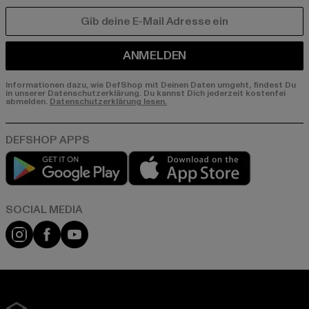
E-MAIL
ANMELDEN
Informationen dazu, wie DefShop mit Deinen Daten umgeht, findest Du
in unserer Datenschutzerklärung. Du kannst Dich jederzeit kostenfei
abmelden.
Datenschutzerklärung lesen.
Play market
App store
Instagram
Facebook
YouTube