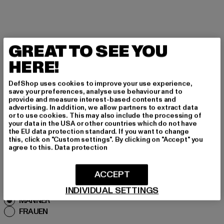
GREAT TO SEE YOU
MELDE DICH AN, UM
HERE!
INSPIRIERT ZU BLEI
DefShop uses cookies to improve your use experience,
BEN!
save your preferences, analyse use behaviour and to
provide and measure interest-based contents and
advertising. In addition, we allow partners to extract data
or to use cookies. This may also include the processing of
Melde dich hier für unseren Newsletter an und
your data in the USA or other countries which do not have
erhalte künftig Informationen über aktuelle Tre
the EU data protection standard. If you want to change
nds, Angebote und Gutscheine von DefShop p
this, click on "Custom settings". By clicking on "Accept" you
agree to this.
Data protection
er E-Mail!
ACCEPT
An welchen Produkten bist du interessiert?
INDIVIDUAL SETTINGS
MÄNNER
FRAUEN