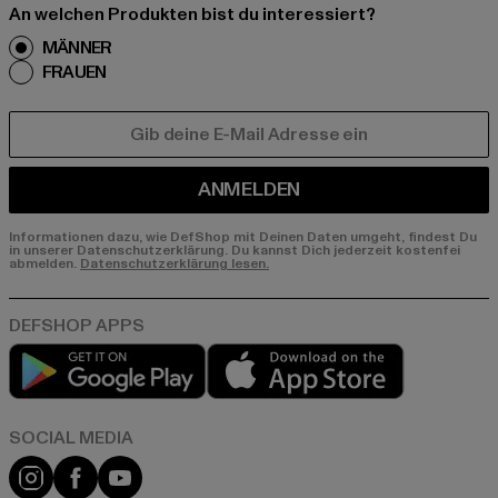
An welchen Produkten bist du interessiert?
MÄNNER
FRAUEN
E-MAIL
ANMELDEN
Informationen dazu, wie DefShop mit Deinen Daten umgeht, findest Du
in unserer Datenschutzerklärung. Du kannst Dich jederzeit kostenfei
abmelden.
Datenschutzerklärung lesen.
Play market
App store
Instagram
Facebook
YouTube