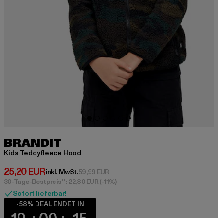
BRANDIT
Kids Teddyfleece Hood
Derzeitiger Preis: 25,20 EUR
25,20 EUR
Aktionspreis: 59,99 EUR
inkl. MwSt.
59,99 EUR
30-Tage-Bestpreis**: 22,80 EUR
(-11%)
Sofort lieferbar!
-58% DEAL ENDET IN