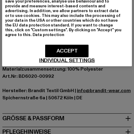
save your preferences, analyse use behaviour and to
Anlass: Alltag
provide and measure interest-based contents and
advertising. In addition, we allow partners to extract data
Ausschnitt: Kapuze
or to use cookies. This may also include the processing of
Ärmelart: Langarm
your data in the USA or other countries which do not have
the EU data protection standard. If you want to change
Verschlussarten: Reißverschluss
this, click on "Custom settings". By clicking on "Accept" you
Schnitt: Regulär
agree to this.
Data protection
Marke: Brandit
Kat.: Outerwear
ACCEPT
Farbe: camouflage
INDIVIDUAL SETTINGS
Hersteller Farbe: woodland
Materialzusammensetzung: 100% Polyester
Art.Nr: BD6020-00992
Hersteller: Brandit Textil GmbH |
info@brandit-wear.com
Spichernstraße 6a | 50672 Köln | DE
GRÖSSE & PASSFORM
PFLEGEHINWEISE