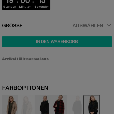
19
00
15
Stunden
Minuten
Sekunden
SIZE
GRÖSSE
AUSWÄHLEN
IN DEN WARENKORB
Artikel fällt normal aus
FARBOPTIONEN