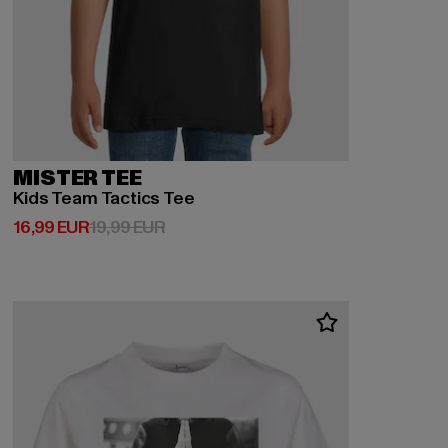
MISTER TEE
Kids Team Tactics Tee
Derzeitiger Preis: 16,99 EUR
Aktionspreis: 19,99 EUR
16,99 EUR
19,99 EUR