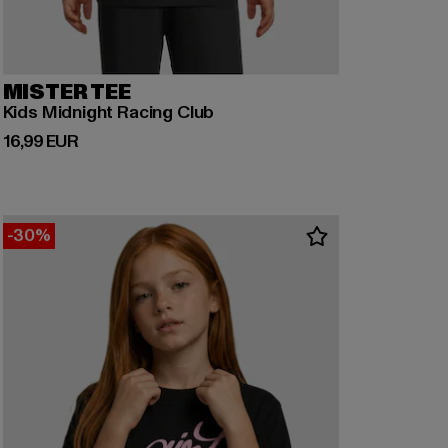
MISTER TEE
Kids Midnight Racing Club
Derzeitiger Preis: 16,99 EUR
16,99 EUR
-30%