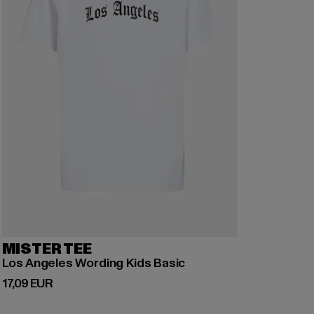
MISTER TEE
Los Angeles Wording Kids Basic
Derzeitiger Preis: 17,09 EUR
17,09 EUR