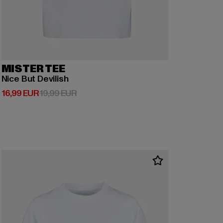
MISTER TEE
Nice But Devilish
Derzeitiger Preis: 16,99 EUR
Aktionspreis: 19,99 EUR
16,99 EUR
19,99 EUR