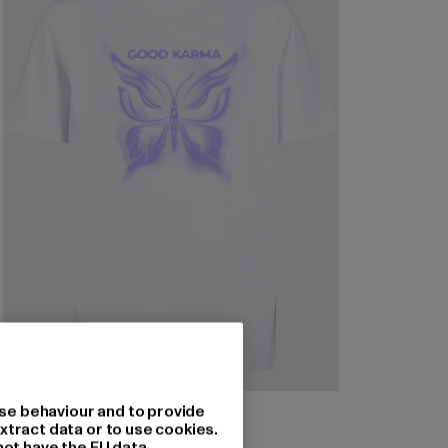
MISTER TEE
se behaviour and to provide
Good Karma Butterfly
xtract data or to use cookies.
not have the EU data