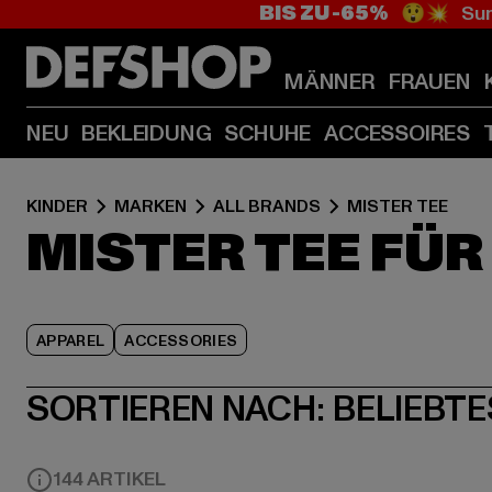
BIS ZU -65%
😲💥 Sum
MÄNNER
FRAUEN
NEU
BEKLEIDUNG
SCHUHE
ACCESSOIRES
KINDER
MARKEN
ALL BRANDS
MISTER TEE
MISTER TEE FÜR
APPAREL
ACCESSORIES
SORTIEREN NACH:
BELIEBTE
144 ARTIKEL