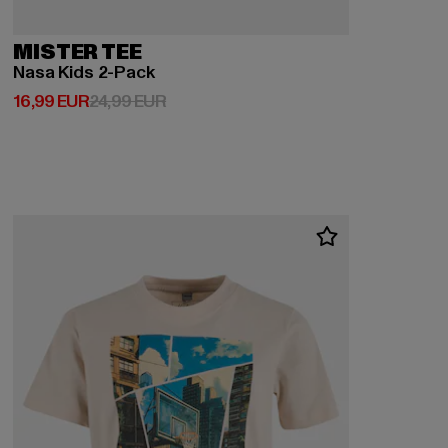
MISTER TEE
Nasa Kids 2-Pack
Derzeitiger Preis: 16,99 EUR
Aktionspreis: 24,99 EUR
16,99 EUR
24,99 EUR