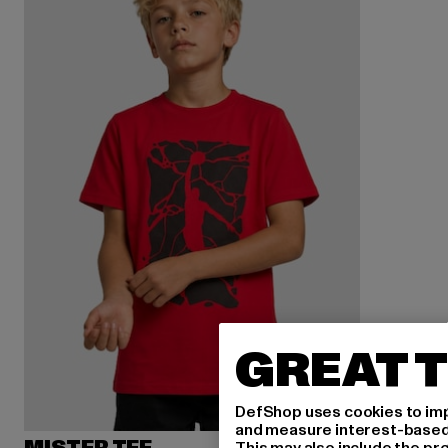
GREAT T
DefShop uses cookies to imp
and measure interest-based c
This may also include the pr