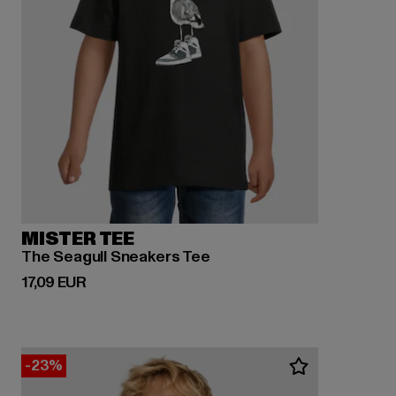
MISTER TEE
The Seagull Sneakers Tee
Derzeitiger Preis: 17,09 EUR
17,09 EUR
-23%