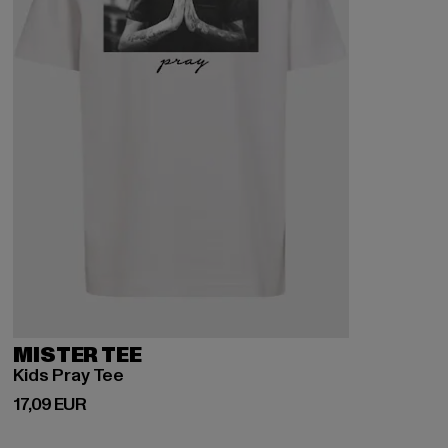
MISTER TEE
Kids Pray Tee
Derzeitiger Preis: 17,09 EUR
17,09 EUR