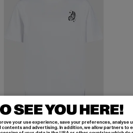
O SEE YOU HERE!
MISTER TEE
rove your use experience, save your preferences, analyse u
Beyond Your Dreams
ontents and advertising. In addition, we allow partners to e
ocessing of your data in the USA or other countries which do 