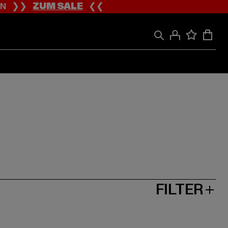
ION ❯❯
ZUM SALE
❮❮
FILTER