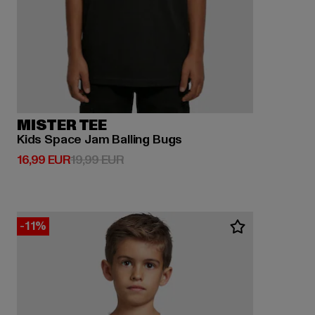
MISTER TEE
Kids Space Jam Balling Bugs
Derzeitiger Preis: 16,99 EUR
Aktionspreis: 19,99 EUR
16,99 EUR
19,99 EUR
-11%