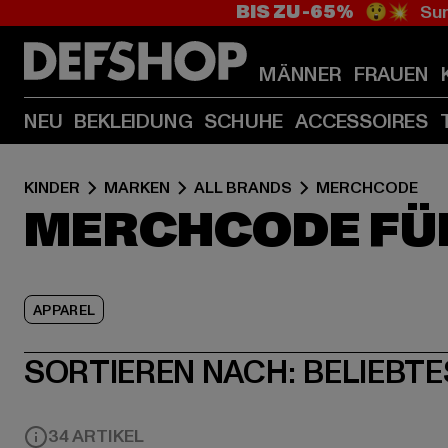
BIS ZU -65%
😲💥 Sum
MÄNNER
FRAUEN
NEU
BEKLEIDUNG
SCHUHE
ACCESSOIRES
KINDER
MARKEN
ALL BRANDS
MERCHCODE
MERCHCODE FÜ
APPAREL
SORTIEREN NACH:
BELIEBTE
34 ARTIKEL