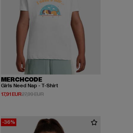
MERCHCODE
Girls Need Nap - T-Shirt
Derzeitiger Preis: 17,91 EUR
Aktionspreis: 27,99 EUR
17,91 EUR
27,99 EUR
-36%