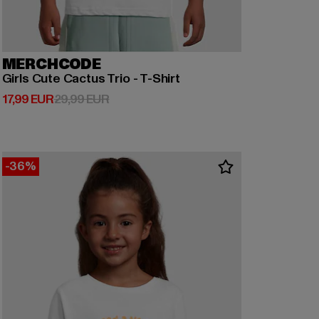
MERCHCODE
Girls Cute Cactus Trio - T-Shirt
Derzeitiger Preis: 17,99 EUR
Aktionspreis: 29,99 EUR
17,99 EUR
29,99 EUR
-36%