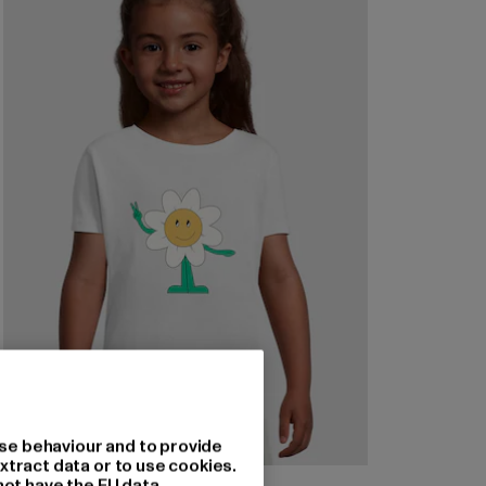
se behaviour and to provide
xtract data or to use cookies.
MERCHCODE
not have the EU data