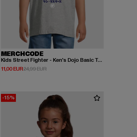
MERCHCODE
Kids Street Fighter - Ken's Dojo Basic T-Shirt
Derzeitiger Preis: 11,00 EUR
Aktionspreis: 24,99 EUR
11,00 EUR
24,99 EUR
-15%