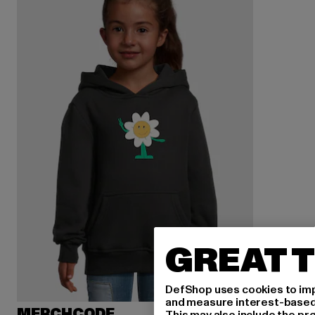
GREAT T
DefShop uses cookies to imp
and measure interest-based c
MERCHCODE
This may also include the pr