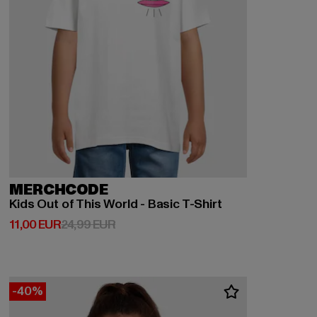
MERCHCODE
Kids Out of This World - Basic T-Shirt
Derzeitiger Preis: 11,00 EUR
Aktionspreis: 24,99 EUR
11,00 EUR
24,99 EUR
-40%