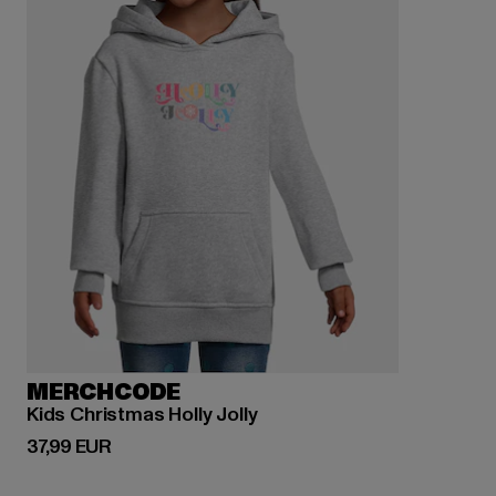
MERCHCODE
Kids Christmas Holly Jolly
Derzeitiger Preis: 37,99 EUR
37,99 EUR