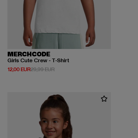
MERCHCODE
Girls Cute Crew - T-Shirt
Derzeitiger Preis: 12,00 EUR
Aktionspreis: 29,99 EUR
12,00 EUR
29,99 EUR