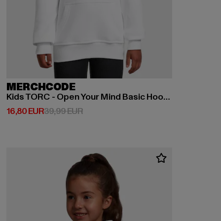
MERCHCODE
Kids TORC - Open Your Mind Basic Hoody
Derzeitiger Preis: 16,80 EUR
Aktionspreis: 39,99 EUR
16,80 EUR
39,99 EUR