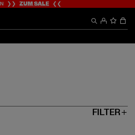
ION ❯❯
ZUM SALE
❮❮
FILTER