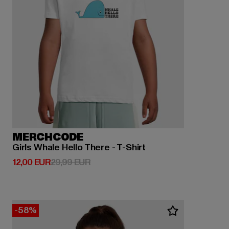
MERCHCODE
Girls Whale Hello There - T-Shirt
Derzeitiger Preis: 12,00 EUR
Aktionspreis: 29,99 EUR
12,00 EUR
29,99 EUR
-58%