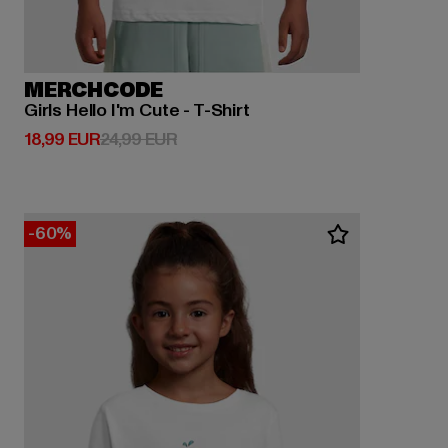
MERCHCODE
Girls Hello I'm Cute - T-Shirt
Derzeitiger Preis: 18,99 EUR
Aktionspreis: 24,99 EUR
18,99 EUR
24,99 EUR
-60%