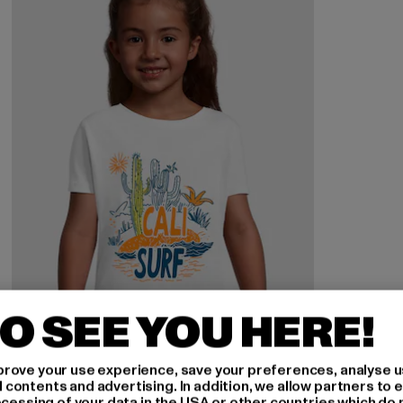
O SEE YOU HERE!
rove your use experience, save your preferences, analyse u
ontents and advertising. In addition, we allow partners to e
MERCHCODE
ocessing of your data in the USA or other countries which do 