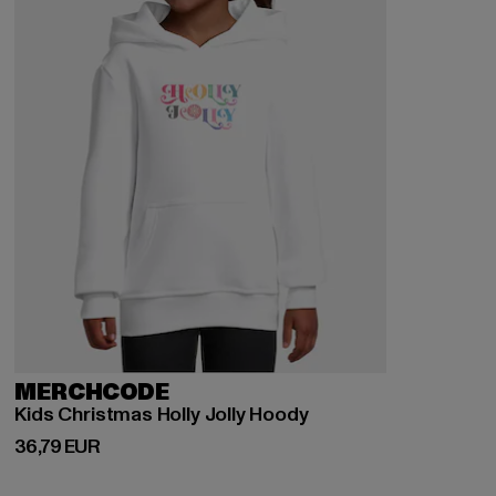
MERCHCODE
Kids Christmas Holly Jolly Hoody
Derzeitiger Preis: 36,79 EUR
36,79 EUR