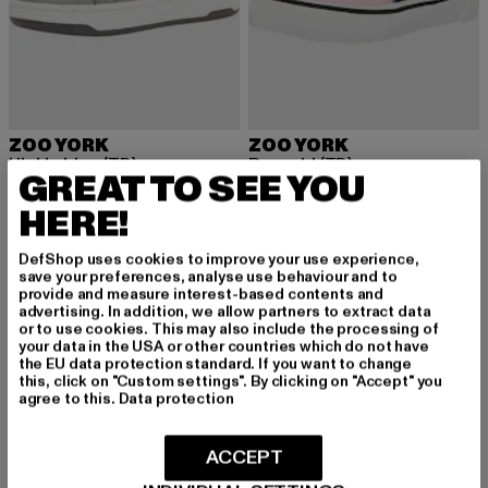
ZOO YORK
ZOO YORK
Highbridge (TD)
Pyramid (TD)
GREAT TO SEE YOU
Derzeitiger Preis: 21,99 EUR
Aktionspreis: 39,99 EUR
Derzeitiger Preis: 18,89 EUR
Aktionspreis: 
21,99 EUR
39,99 EUR
18,89 EUR
34,99 EUR
HERE!
DefShop uses cookies to improve your use experience,
-49%
-50%
save your preferences, analyse use behaviour and to
provide and measure interest-based contents and
advertising. In addition, we allow partners to extract data
or to use cookies. This may also include the processing of
your data in the USA or other countries which do not have
the EU data protection standard. If you want to change
this, click on "Custom settings". By clicking on "Accept" you
agree to this.
Data protection
ACCEPT