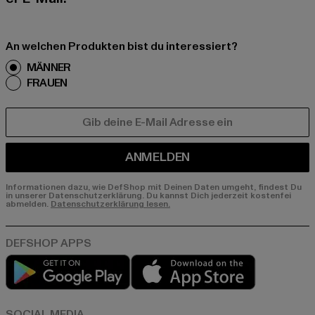
An welchen Produkten bist du interessiert?
MÄNNER
FRAUEN
E-MAIL
ANMELDEN
Informationen dazu, wie DefShop mit Deinen Daten umgeht, findest Du
in unserer Datenschutzerklärung. Du kannst Dich jederzeit kostenfei
abmelden.
Datenschutzerklärung lesen.
Play market
App store