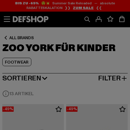
BIS ZU -65%
😲💥 Summer Sale Reloaded — absolute
Zum
Zum
Zum
RABATTESKALATION ❯❯
ZUM SALE
❮❮
Inhalt
Fußzeile
Produktraster
springen
springen
springen
ALL BRANDS
ZOO YORK FÜR KINDER
FOOTWEAR
SORTIEREN
FILTER
BELIEBTESTE
13 ARTIKEL
-49%
-49%