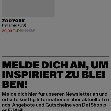
ZOO YORK
Pyramid (GS)
Derzeitiger Preis: 30,00 EUR
Aktionspreis: 59,99 EUR
30,00 EUR
59,99 EUR
MELDE DICH AN, UM
INSPIRIERT ZU BLEI
BEN!
Melde dich hier für unseren Newsletter an und
erhalte künftig Informationen über aktuelle Tre
nds, Angebote und Gutscheine von DefShop p
er E-Mail!