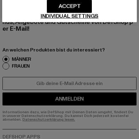
ACCEPT
Melde dich hier für unseren Newsletter an und
erhalte künftig Informationen über aktuelle Tre
INDIVIDUAL SETTINGS
nds, Angebote und Gutscheine von DefShop p
er E-Mail!
An welchen Produkten bist du interessiert?
MÄNNER
FRAUEN
E-MAIL
ANMELDEN
Informationen dazu, wie DefShop mit Deinen Daten umgeht, findest Du
in unserer Datenschutzerklärung. Du kannst Dich jederzeit kostenfei
abmelden.
Datenschutzerklärung lesen.