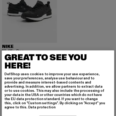
NIKE
Waffle One
GREAT TO SEE YOU
Derzeitiger Preis: ab 32,85 EUR
Aktionspreis: 69,90 EUR
ab
32,85 EUR
69,90 EUR
HERE!
DefShop uses cookies to improve your use experience,
save your preferences, analyse use behaviour and to
provide and measure interest-based contents and
advertising. In addition, we allow partners to extract data
MELDE DICH AN, UM
or to use cookies. This may also include the processing of
your data in the USA or other countries which do not have
INSPIRIERT ZU BLEI
the EU data protection standard. If you want to change
this, click on "Custom settings". By clicking on "Accept" you
agree to this.
Data protection
BEN!