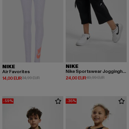
NIKE
NIKE
Nike Sportswear Jogginghose Kinder
Air Favorites
Derzeitiger Preis: 24,00 EUR
Aktionspreis:
24,00 EUR
49,99 EUR
Derzeitiger Preis: 14,00 EUR
Aktionspreis: 34,99 EUR
14,00 EUR
34,99 EUR
-59%
-35%