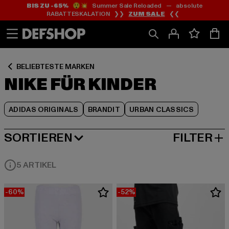
BIS ZU -65%
😲💥 Summer Sale Reloaded — absolute
Zum
Zum
Zum
RABATTESKALATION ❯❯
ZUM SALE
❮❮
Inhalt
Fußzeile
Produktraster
springen
springen
springen
BELIEBTESTE MARKEN
NIKE FÜR KINDER
ADIDAS ORIGINALS
BRANDIT
URBAN CLASSICS
SORTIEREN
FILTER
BELIEBTESTE
5 ARTIKEL
-60%
-52%