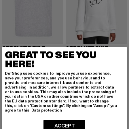
ABSOLUTE CULT
ABSOLUTE CULT
GREAT TO SEE YOU
Kids Lilo and Stitch - Sitting on Heart Basic T-Shirt
Kids Minnie Mouse - Nose Up Hoody
Derzeitiger Preis: 18,99 EUR
Derzeitiger Preis: 16,80 EUR
Aktionspreis: 
18,99 EUR
16,80 EUR
39,99 EUR
HERE!
DefShop uses cookies to improve your use experience,
save your preferences, analyse use behaviour and to
-45%
-25%
provide and measure interest-based contents and
advertising. In addition, we allow partners to extract data
or to use cookies. This may also include the processing of
your data in the USA or other countries which do not have
the EU data protection standard. If you want to change
this, click on "Custom settings". By clicking on "Accept" you
agree to this.
Data protection
ACCEPT