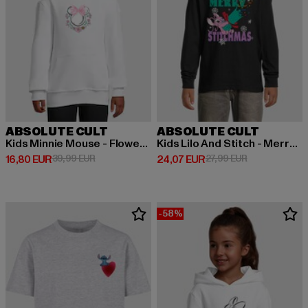
ABSOLUTE CULT
ABSOLUTE CULT
Kids Minnie Mouse - Flowers Logo
Kids Lilo And Stitch - Merry Stitchmas Cracker Angel Longsleeve
Derzeitiger Preis: 16,80 EUR
Aktionspreis: 39,99 EUR
Derzeitiger Preis: 24,07 EUR
Aktionspreis: 
16,80 EUR
39,99 EUR
24,07 EUR
27,99 EUR
-58%