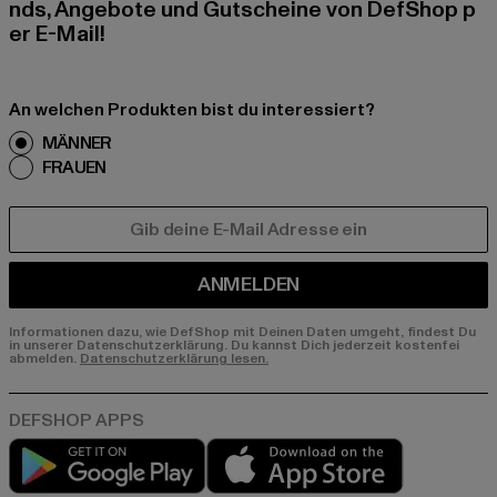
nds, Angebote und Gutscheine von DefShop p
er E-Mail!
An welchen Produkten bist du interessiert?
MÄNNER
FRAUEN
E-MAIL
ANMELDEN
Informationen dazu, wie DefShop mit Deinen Daten umgeht, findest Du
in unserer Datenschutzerklärung. Du kannst Dich jederzeit kostenfei
abmelden.
Datenschutzerklärung lesen.
Play market
App store