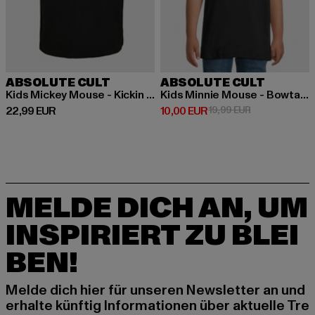
ABSOLUTE CULT
ABSOLUTE CULT
Kids Mickey Mouse - Kickin Retro Basic Tee 2.0
Kids Minnie Mouse - Bowtastic Basic Tee 2.0
Derzeitiger Preis: 22,99 EUR
Derzeitiger Preis: 10,00 EUR
Aktionspreis: 
22,99 EUR
10,00 EUR
19,99 EUR
MELDE DICH AN, UM
INSPIRIERT ZU BLEI
BEN!
Melde dich hier für unseren Newsletter an und
erhalte künftig Informationen über aktuelle Tre