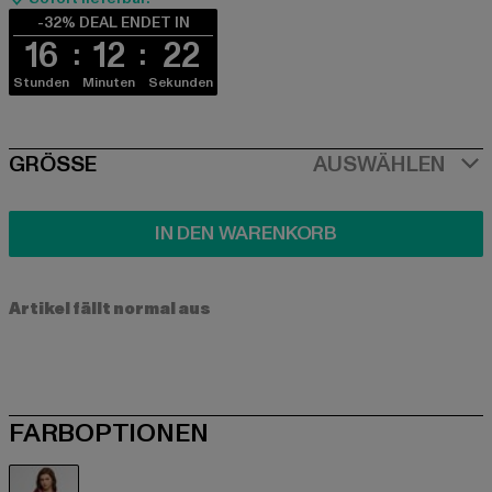
-32% DEAL ENDET IN
16
12
22
Stunden
Minuten
Sekunden
SIZE
GRÖSSE
AUSWÄHLEN
IN DEN WARENKORB
Artikel fällt normal aus
FARBOPTIONEN