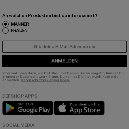
An welchen Produkten bist du interessiert?
MÄNNER
FRAUEN
E-MAIL
ANMELDEN
Informationen dazu, wie DefShop mit Deinen Daten umgeht, findest Du
in unserer Datenschutzerklärung. Du kannst Dich jederzeit kostenfei
abmelden.
Datenschutzerklärung lesen.
Play market
App store