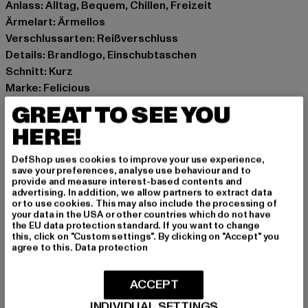
Anlass: Alltag, Bequem, Chillen, Freizeit
Ärmelart: Ärmellos
Verschlussarten: Reißverschluss
Details: Brandlogo, Einschubtaschen
Schnitt: Kurz
Marke: Felicious
Kat.: Outerwear - Vests
GREAT TO SEE YOU
Farbe: rot
HERE!
Hersteller Farbe: red
Materialzusammensetzung: 65% Baumwolle, 35%
DefShop uses cookies to improve your use experience,
Polyester
save your preferences, analyse use behaviour and to
provide and measure interest-based contents and
Art.Nr: PD00007276-00199
advertising. In addition, we allow partners to extract data
or to use cookies. This may also include the processing of
your data in the USA or other countries which do not have
Hersteller: Urban Styles Agency GmbH & Co. KG |
the EU data protection standard. If you want to change
agentur@urbanstylesagency.com
this, click on "Custom settings". By clicking on "Accept" you
agree to this.
Data protection
Schanzenstraße 41 | 51063 Köln | DE
ACCEPT
GRÖSSE & PASSFORM
INDIVIDUAL SETTINGS