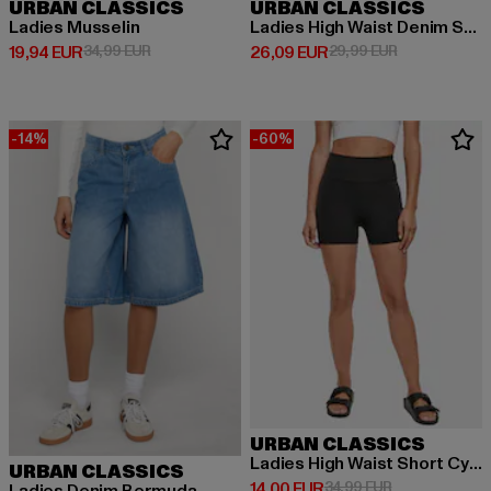
URBAN CLASSICS
URBAN CLASSICS
Ladies Musselin
Ladies High Waist Denim Shorts
Derzeitiger Preis: 19,94 EUR
Aktionspreis: 34,99 EUR
Derzeitiger Preis: 26,09 EUR
Aktionspreis:
19,94 EUR
34,99 EUR
26,09 EUR
29,99 EUR
-14%
-60%
URBAN CLASSICS
Ladies High Waist Short Cycle Hot Pants
URBAN CLASSICS
Derzeitiger Preis: 14,00 EUR
Aktionspreis: 
14,00 EUR
34,99 EUR