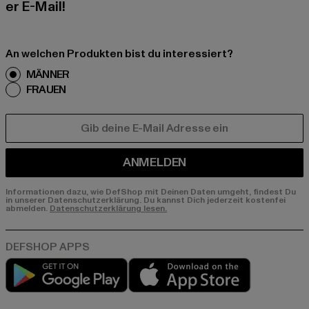
er E-Mail!
An welchen Produkten bist du interessiert?
MÄNNER
FRAUEN
E-MAIL
ANMELDEN
Informationen dazu, wie DefShop mit Deinen Daten umgeht, findest Du
in unserer Datenschutzerklärung. Du kannst Dich jederzeit kostenfei
abmelden.
Datenschutzerklärung lesen.
Play market
App store