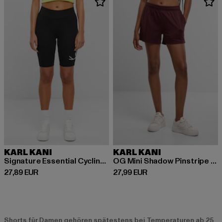
KARL KANI
KARL KANI
Signature Essential Cycling Shorts
OG Mini Shadow Pinstripe Shorts
Derzeitiger Preis: 27,89 EUR
Derzeitiger Preis: 27,99 EUR
27,89 EUR
27,99 EUR
Shorts für Damen gehören spätestens bei Temperaturen ab 25