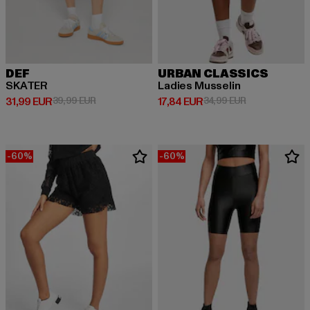
DEF
URBAN CLASSICS
SKATER
Ladies Musselin
Derzeitiger Preis: 31,99 EUR
Aktionspreis: 39,99 EUR
Derzeitiger Preis: 17,84 EUR
Aktionspreis: 
31,99 EUR
39,99 EUR
17,84 EUR
34,99 EUR
-60%
-60%