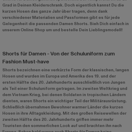
Grad in Deinen Kleiderschrank. Doch eigentlich kannst Du die
kurzen Hosen das ganze Jahr über tragen, denn dank
verschiedener Materialien und Passformen gibt es für jede
Gelegenheit die passenden Damen Shorts. Sieh Dich einfach in
unserem Online Shop um und bestelle Dein Lieblingsmodell!
Shorts für Damen - Von der Schuluniform zum
Fashion Must-have
Shorts bezeichnen eine verkürzte Form der klassischen, langen
Hosen und wurden im Europa und Amerika des 19. und der
ersten Hälfte des 20. Jahrhunderts ausschließlich von Jungen
als Teil einer Schuluniform getragen. Im zweiten Weltkrieg und
dem Vietnam Krieg, bei denen Soldaten in tropischen Ländern
dienten, waren Shorts ein wichtiger Teil der Militärausrüstung.
Schließlich übernahmen Bewohner warmer Länder die kurzen
Hosen in ihre Alltagskleidung. Mit den großen Reisewellen der
zweiten Hälfte des 20. Jahrhunderts griffen immer mehr
Touristen den sommerlichen Look auf und brachten ihn nach
Europa. Schon bald waren auch Shorts für Damen keine