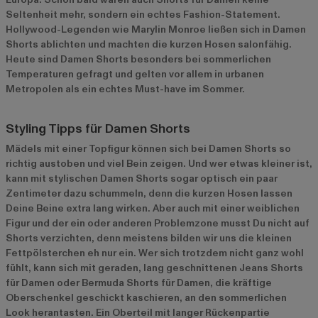
Seltenheit mehr, sondern ein echtes Fashion-Statement.
Hollywood-Legenden wie Marylin Monroe ließen sich in Damen
Shorts ablichten und machten die kurzen Hosen salonfähig.
Heute sind Damen Shorts besonders bei sommerlichen
Temperaturen gefragt und gelten vor allem in urbanen
Metropolen als ein echtes Must-have im Sommer.
Styling Tipps für Damen Shorts
Mädels mit einer Topfigur können sich bei Damen Shorts so
richtig austoben und viel Bein zeigen. Und wer etwas kleiner ist,
kann mit stylischen Damen Shorts sogar optisch ein paar
Zentimeter dazu schummeln, denn die kurzen Hosen lassen
Deine Beine extra lang wirken. Aber auch mit einer weiblichen
Figur und der ein oder anderen Problemzone musst Du nicht auf
Shorts verzichten, denn meistens bilden wir uns die kleinen
Fettpölsterchen eh nur ein. Wer sich trotzdem nicht ganz wohl
fühlt, kann sich mit geraden, lang geschnittenen Jeans Shorts
für Damen oder Bermuda Shorts für Damen, die kräftige
Oberschenkel geschickt kaschieren, an den sommerlichen
Look herantasten. Ein Oberteil mit langer Rückenpartie