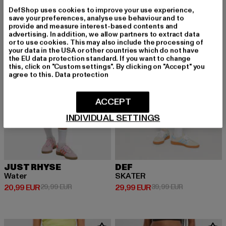
DefShop uses cookies to improve your use experience,
-30%
-25%
save your preferences, analyse use behaviour and to
provide and measure interest-based contents and
advertising. In addition, we allow partners to extract data
or to use cookies. This may also include the processing of
your data in the USA or other countries which do not have
the EU data protection standard. If you want to change
this, click on "Custom settings". By clicking on "Accept" you
agree to this.
Data protection
ACCEPT
INDIVIDUAL SETTINGS
JUST RHYSE
DEF
Water
SKATER
Derzeitiger Preis: 20,99 EUR
Aktionspreis: 29,99 EUR
Derzeitiger Preis: 29,99 EUR
Aktionspreis:
20,99 EUR
29,99 EUR
29,99 EUR
39,99 EUR