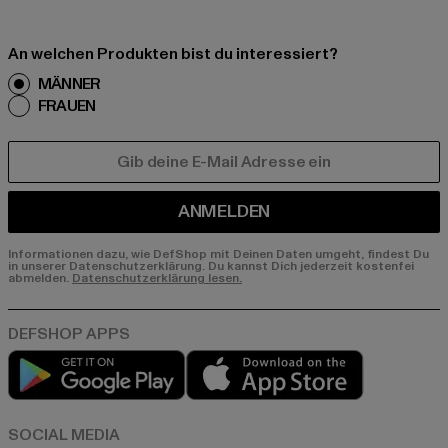
An welchen Produkten bist du interessiert?
MÄNNER
FRAUEN
E-MAIL
ANMELDEN
Informationen dazu, wie DefShop mit Deinen Daten umgeht, findest Du
in unserer Datenschutzerklärung. Du kannst Dich jederzeit kostenfei
abmelden.
Datenschutzerklärung lesen.
Play market
App store