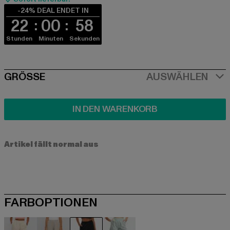
-24% DEAL ENDET IN
22
00
58
Stunden
Minuten
Sekunden
SIZE
GRÖSSE
AUSWÄHLEN
IN DEN WARENKORB
Artikel fällt normal aus
FARBOPTIONEN