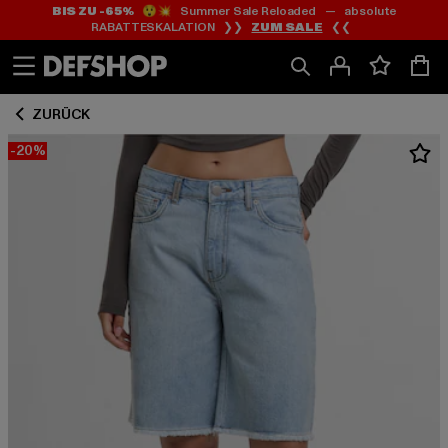
BIS ZU -65%
😲💥 Summer Sale Reloaded — absolute
Zum
Zum
RABATTESKALATION ❯❯
ZUM SALE
❮❮
Inhalt
Fußzeile
springen
springen
ZURÜCK
-20%