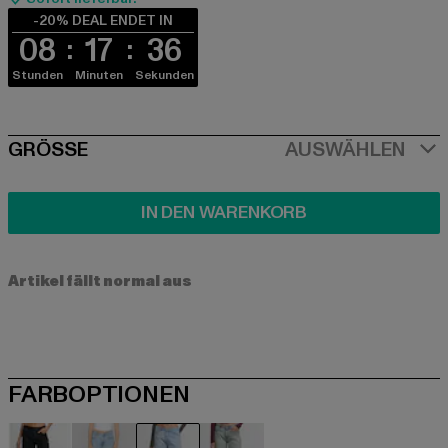
-20% DEAL ENDET IN
08
17
36
Stunden
Minuten
Sekunden
SIZE
GRÖSSE
AUSWÄHLEN
IN DEN WARENKORB
Artikel fällt normal aus
FARBOPTIONEN