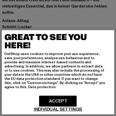
sie mit einem Oversized-Shirt und Sneakern – ein
vielseitiges Essential, das in keiner Garderobe fehlen
sollte.
Anlass: Alltag
Schnitt: Locker
Marke: 2Y Studios
GREAT TO SEE YOU
Kat.: Denim Shorts
HERE!
Farbe: blau
Hersteller Farbe: ice blue
DefShop uses cookies to improve your use experience,
Materialzusammensetzung: 100% Baumwolle
save your preferences, analyse use behaviour and to
provide and measure interest-based contents and
Art.Nr: WJ-SS-10002-00927
advertising. In addition, we allow partners to extract data
or to use cookies. This may also include the processing of
your data in the USA or other countries which do not have
Hersteller: 2Y Premium GmbH |
info@2y-studios.com
the EU data protection standard. If you want to change
Hollefeldstraße 16 | 48282 Emsdetten | DE
this, click on "Custom settings". By clicking on "Accept" you
agree to this.
Data protection
GRÖSSE & PASSFORM
ACCEPT
INDIVIDUAL SETTINGS
PFLEGEHINWEISE