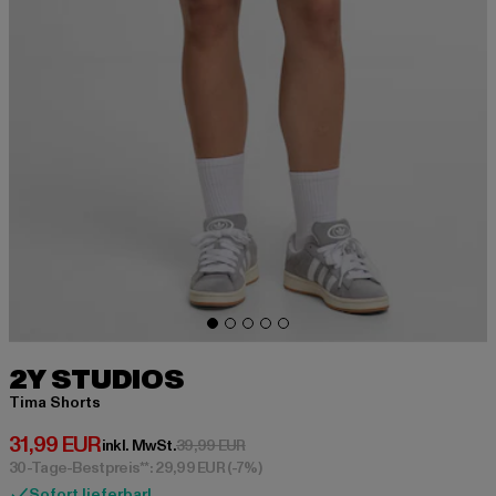
2Y STUDIOS
Tima Shorts
Derzeitiger Preis: 31,99 EUR
31,99 EUR
Aktionspreis: 39,99 EUR
inkl. MwSt.
39,99 EUR
30-Tage-Bestpreis**: 29,99 EUR
(-7%)
Sofort lieferbar!