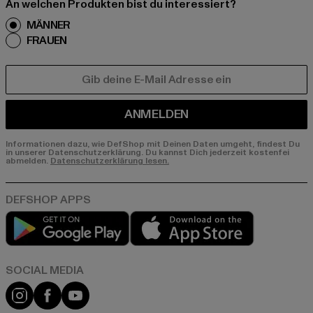
An welchen Produkten bist du interessiert?
MÄNNER
FRAUEN
E-MAIL
ANMELDEN
Informationen dazu, wie DefShop mit Deinen Daten umgeht, findest Du
in unserer Datenschutzerklärung. Du kannst Dich jederzeit kostenfei
abmelden.
Datenschutzerklärung lesen.
Play market
App store
Instagram
Facebook
YouTube