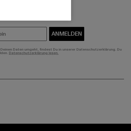
 du interessiert?
ANMELDEN
Deinen Daten umgeht, findest Du in unserer Datenschutzerklärung. Du
lden.
Datenschutzerklärung lesen.