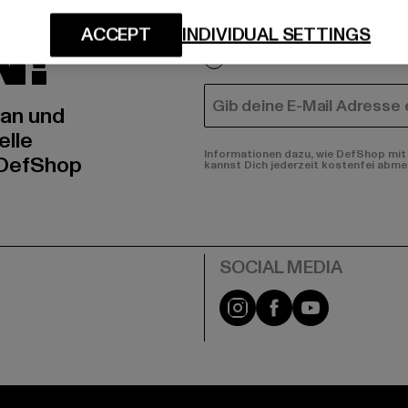
An welchen Produkten bist
N!
ACCEPT
INDIVIDUAL SETTINGS
MÄNNER
FRAUEN
E-MAIL
 an und
elle
Informationen dazu, wie DefShop mit 
 DefShop
kannst Dich jederzeit kostenfei abme
e
Instagram
Facebook
YouTube