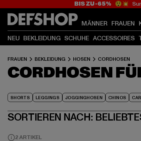
BIS ZU -65%
😲💥 Sum
MÄNNER
FRAUEN
NEU
BEKLEIDUNG
SCHUHE
ACCESSOIRES
FRAUEN
BEKLEIDUNG
HOSEN
CORDHOSEN
CORDHOSEN FÜ
SHORTS
LEGGINGS
JOGGINGHOSEN
CHINOS
CA
SORTIEREN NACH:
BELIEBTE
2 ARTIKEL