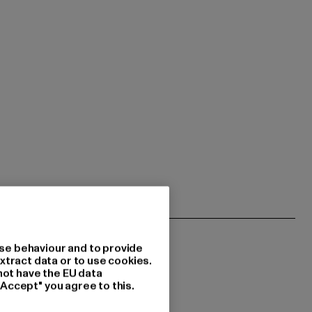
se behaviour and to provide
xtract data or to use cookies.
not have the EU data
"Accept" you agree to this.