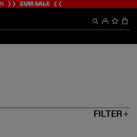
ION ❯❯
ZUM SALE
❮❮
FILTER