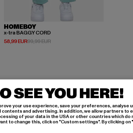
HOMEBOY
x-tra BAGGY CORD
Derzeitiger Preis: 58,99 EUR
Aktionspreis: 99,99 EUR
58,99 EUR
99,99 EUR
O SEE YOU HERE!
H AN,
rove your use experience, save your preferences, analyse u
ontents and advertising. In addition, we allow partners to e
ocessing of your data in the USA or other countries which do 
IERT
ant to change this, click on "Custom settings". By clicking on 