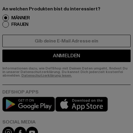
An welchen Produkten bist du interessiert?
MÄNNER
FRAUEN
E-MAIL
ANMELDEN
Informationen dazu, wie DefShop mit Deinen Daten umgeht, findest Du
in unserer Datenschutzerklärung. Du kannst Dich jederzeit kostenfei
abmelden.
Datenschutzerklärung lesen.
Play market
App store
Instagram
Facebook
YouTube