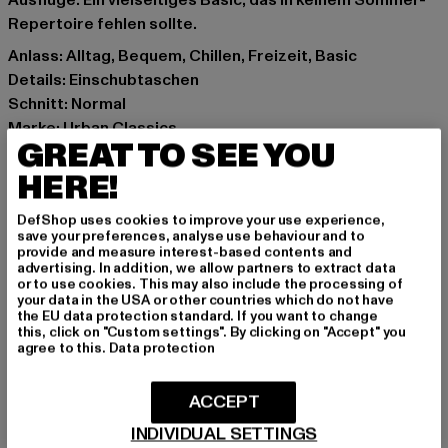
Ausflüge. Ein vielseitiges Basic, das in keinem Sommer-
Repertoire fehlen sollte.
Anlass: Alltag, Bequem, Chillen, Freizeit, Basic
Details: Einschubtaschen
Schnitt: Normal
Marke: Urban Classics
GREAT TO SEE YOU
Kat.: Bekleidung
Farbe: rosa
HERE!
Hersteller Farbe: blushedrose
DefShop uses cookies to improve your use experience,
Materialzusammensetzung: 100% Baumwolle
save your preferences, analyse use behaviour and to
Art.Nr: TB7467-20453
provide and measure interest-based contents and
advertising. In addition, we allow partners to extract data
or to use cookies. This may also include the processing of
Hersteller: TB International GmbH |
info@tbint.de
your data in the USA or other countries which do not have
the EU data protection standard. If you want to change
Dr.-Robert-Murjahn-Straße 7 | 64372 Ober-Ramstadt |
this, click on "Custom settings". By clicking on "Accept" you
DE
agree to this.
Data protection
ACCEPT
GRÖSSE & PASSFORM
INDIVIDUAL SETTINGS