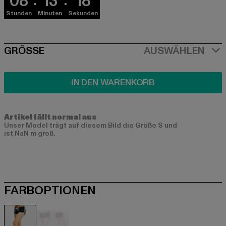
08
13
17
Stunden
Minuten
Sekunden
SIZE
GRÖSSE
AUSWÄHLEN
IN DEN WARENKORB
Artikel fällt normal aus
Unser Model trägt auf diesem Bild die Größe S und
ist NaN m groß.
FARBOPTIONEN