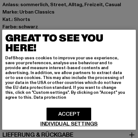
Anlass: sommerlich, Street, Alltag, Freizeit, Casual
Marke: Urban Classics
Kat.: Shorts
Farbe: schwarz
Hersteller Farbe: blk/wht
GREAT TO SEE YOU
Materialzusammensetzung: 62% Polyester, 33%
HERE!
Baumwolle, 5% Elasthan
Art.Nr: TB363-00050
DefShop uses cookies to improve your use experience,
save your preferences, analyse use behaviour and to
provide and measure interest-based contents and
Hersteller: TB International GmbH |
info@tbint.de
advertising. In addition, we allow partners to extract data
or to use cookies. This may also include the processing of
Dr.-Robert-Murjahn-Straße 7 | 64372 Ober-Ramstadt |
your data in the USA or other countries which do not have
DE
the EU data protection standard. If you want to change
this, click on "Custom settings". By clicking on "Accept" you
agree to this.
Data protection
GRÖSSE & PASSFORM
ACCEPT
PFLEGEHINWEISE
INDIVIDUAL SETTINGS
LIEFERUNG & RÜCKGABE