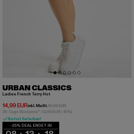
URBAN CLASSICS
Ladies French Terry Hot
Derzeitiger Preis: 14,99 EUR
14,99 EUR
Aktionspreis: 19,99 EUR
inkl. MwSt.
19,99 EUR
30-Tage-Bestpreis**: 12,99 EUR
(-16%)
Sofort lieferbar!
-25% DEAL ENDET IN