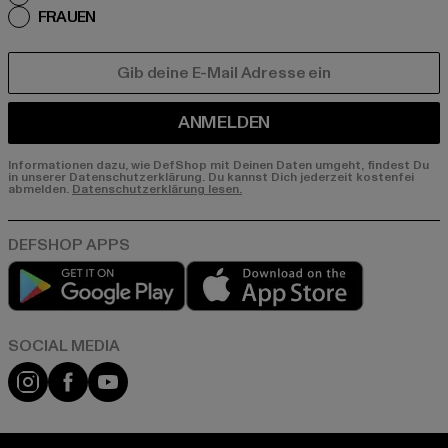
FRAUEN
E-MAIL
ANMELDEN
Informationen dazu, wie DefShop mit Deinen Daten umgeht, findest Du
in unserer Datenschutzerklärung. Du kannst Dich jederzeit kostenfei
abmelden.
Datenschutzerklärung lesen.
Play market
App store
Instagram
Facebook
YouTube