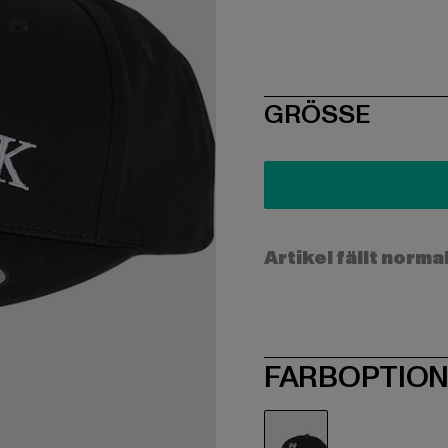
SIZE
GRÖSSE
Artikel fällt norma
FARBOPTIO