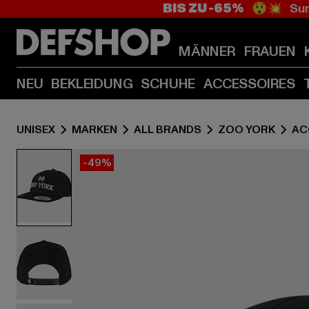
BIS ZU -65%
😲💥 Sum
MÄNNER
FRAUEN
NEU
BEKLEIDUNG
SCHUHE
ACCESSOIRES
UNISEX
MARKEN
ALL BRANDS
ZOO YORK
AC
-49%