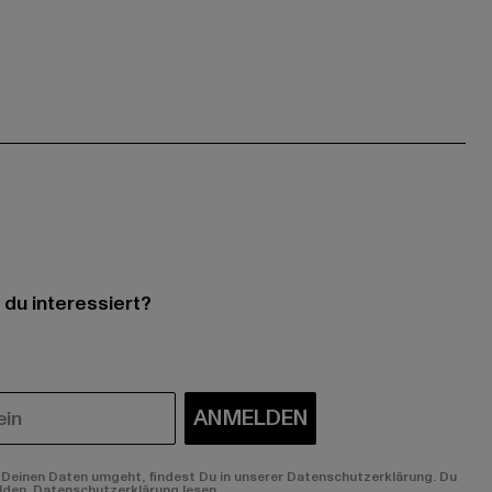
 du interessiert?
ANMELDEN
Deinen Daten umgeht, findest Du in unserer Datenschutzerklärung. Du
lden.
Datenschutzerklärung lesen.