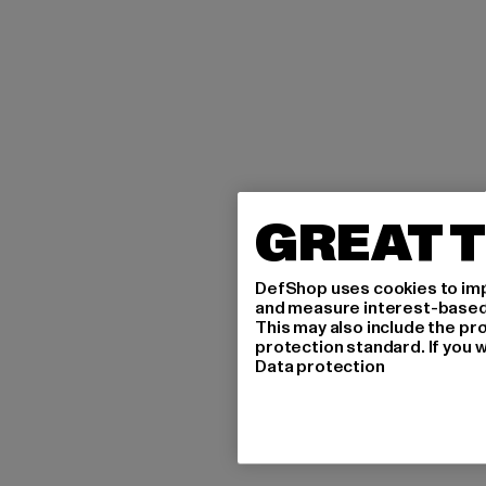
GREAT T
DefShop uses cookies to imp
and measure interest-based c
This may also include the pr
protection standard. If you w
Data protection