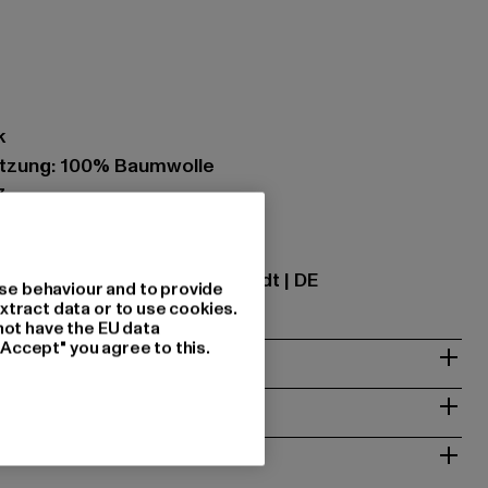
k
tzung: 100% Baumwolle
7
ational GmbH |
info@tbint.de
traße 7 | 64372 Ober-Ramstadt | DE
se behaviour and to provide
xtract data or to use cookies.
not have the EU data
"Accept" you agree to this.
& PASSFORM
ISE
 RÜCKGABE