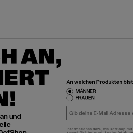
H AN,
IERT
An welchen Produkten bist
N!
MÄNNER
FRAUEN
E-MAIL
 an und
elle
Informationen dazu, wie DefShop mit 
 DefShop
kannst Dich jederzeit kostenfei abme