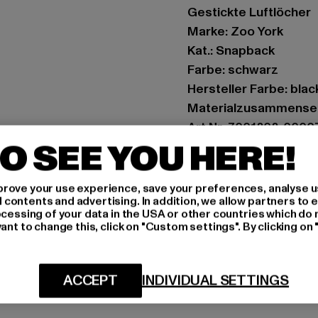
Gestickte Luftlöcher
Marke: Zoo York
Kat.: Snapback
Farbe: schwarz
Hersteller Farbe: blac
Materialzusammense
Art.Nr: 7001202-0000
O SEE YOU HERE!
Hersteller: TB Intern
Dr.-Robert-Murjahn-S
rove your use experience, save your preferences, analyse u
ontents and advertising. In addition, we allow partners to e
ocessing of your data in the USA or other countries which do 
ant to change this, click on "Custom settings". By clicking on 
GRÖSSE 
PFLEGEHINWE
ACCEPT
INDIVIDUAL SETTINGS
LIEFERUNG &