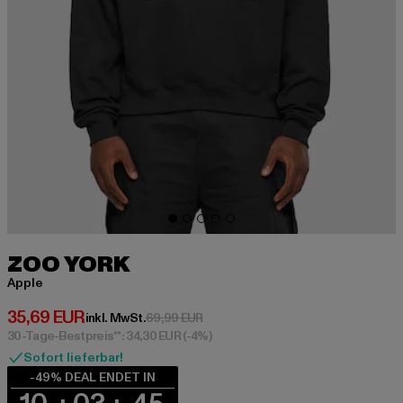
ZOO YORK
Apple
Derzeitiger Preis: 35,69 EUR
35,69 EUR
Aktionspreis: 69,99 EUR
inkl. MwSt.
69,99 EUR
30-Tage-Bestpreis**: 34,30 EUR
(-4%)
Sofort lieferbar!
-49% DEAL ENDET IN