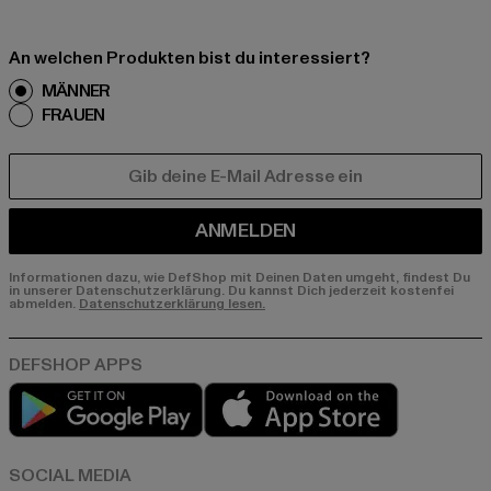
An welchen Produkten bist du interessiert?
MÄNNER
FRAUEN
E-MAIL
ANMELDEN
Informationen dazu, wie DefShop mit Deinen Daten umgeht, findest Du
in unserer Datenschutzerklärung. Du kannst Dich jederzeit kostenfei
abmelden.
Datenschutzerklärung lesen.
Play market
App store