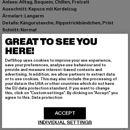
Anlass: Alltag, Bequem, Chillen, Freizeit
Ausschnitt: Kapuze mit Kordelzug
Ärmelart: Langarm
Details: Kängurutasche, Rippstrickbündchen, Print
Schnitt: Normal
Marke: Zoo York
GREAT TO SEE YOU
Kat.: Hoodies
HERE!
Farbe: schwarz
Hersteller Farbe: black/black
DefShop uses cookies to improve your use experience,
Materialzusammensetzung: 70% Baumwolle, 30%
save your preferences, analyse use behaviour and to
provide and measure interest-based contents and
Polyester
advertising. In addition, we allow partners to extract data
Art.Nr: 6021927-00825
or to use cookies. This may also include the processing of
your data in the USA or other countries which do not have
the EU data protection standard. If you want to change
Hersteller: TB International GmbH |
info@tbint.de
this, click on "Custom settings". By clicking on "Accept" you
agree to this.
Data protection
Dr.-Robert-Murjahn-Straße 7 | 64372 Ober-Ramstadt |
DE
ACCEPT
INDIVIDUAL SETTINGS
GRÖSSE & PASSFORM