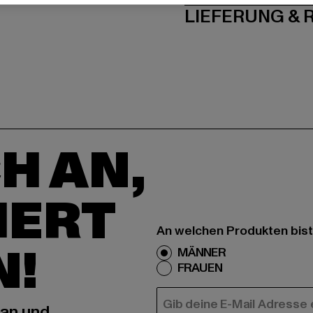
LIEFERUNG &
H AN,
IERT
An welchen Produkten bist
N!
MÄNNER
FRAUEN
E-MAIL
 an und