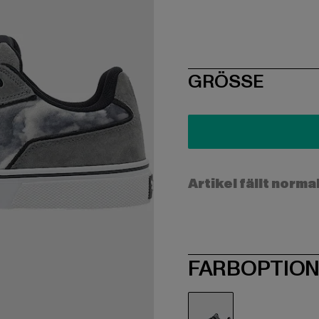
SIZE
GRÖSSE
Artikel fällt norma
FARBOPTIO