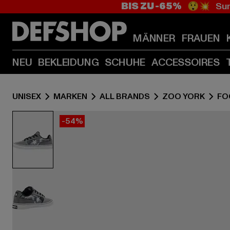
BIS ZU -65%
😲💥 Sum
MÄNNER
FRAUEN
NEU
BEKLEIDUNG
SCHUHE
ACCESSOIRES
UNISEX
MARKEN
ALL BRANDS
ZOO YORK
FO
-54%