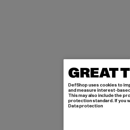
GREAT T
DefShop uses cookies to imp
and measure interest-based c
This may also include the pr
protection standard. If you w
Data protection