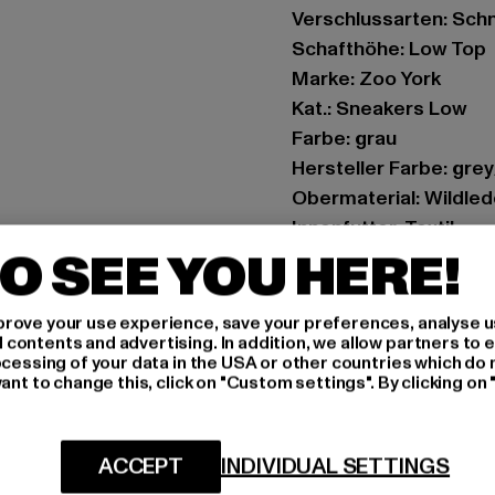
Verschlussarten: Sch
Schafthöhe: Low Top
Marke: Zoo York
Kat.: Sneakers Low
Farbe: grau
Hersteller Farbe: gre
Obermaterial: Wildled
Innenfutter: Textil
O SEE YOU HERE!
Art.Nr: 10700003-012
Hersteller: TB Intern
rove your use experience, save your preferences, analyse u
ontents and advertising. In addition, we allow partners to e
Dr.-Robert-Murjahn-S
ocessing of your data in the USA or other countries which do 
ant to change this, click on "Custom settings". By clicking on 
GRÖSSE 
ACCEPT
INDIVIDUAL SETTINGS
PFLEGEHINWE