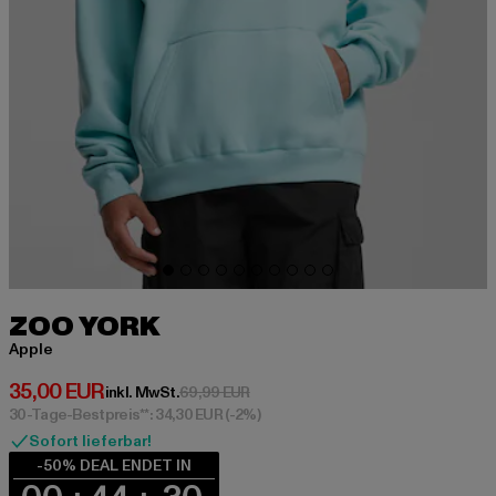
ZOO YORK
Apple
Derzeitiger Preis: 35,00 EUR
35,00 EUR
Aktionspreis: 69,99 EUR
inkl. MwSt.
69,99 EUR
30-Tage-Bestpreis**: 34,30 EUR
(-2%)
Sofort lieferbar!
-50% DEAL ENDET IN