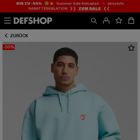
BIS ZU -65%
😲💥 Summer Sale Reloaded — absolute
Zum
Zum
RABATTESKALATION ❯❯
ZUM SALE
❮❮
Inhalt
Fußzeile
springen
springen
ZURÜCK
-50%