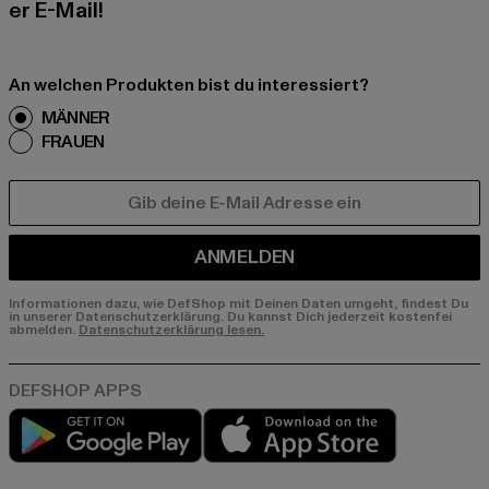
er E-Mail!
An welchen Produkten bist du interessiert?
MÄNNER
FRAUEN
E-MAIL
ANMELDEN
Informationen dazu, wie DefShop mit Deinen Daten umgeht, findest Du
in unserer Datenschutzerklärung. Du kannst Dich jederzeit kostenfei
abmelden.
Datenschutzerklärung lesen.
Play market
App store