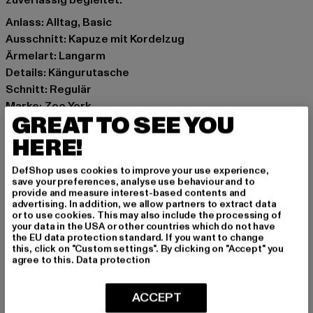
Anlass: Alltag, Basic
Ausschnitt: Kapuze mit Kordelzug
Ärmelart: Langarm
Details: Kängurutasche
Schnitt: Regulär
Marke: Zoo York
GREAT TO SEE YOU
Kat.: Hoodies
Farbe: blau
HERE!
Hersteller Farbe: mint
DefShop uses cookies to improve your use experience,
Materialzusammensetzung: 70% Baumwolle, 30%
save your preferences, analyse use behaviour and to
Polyester
provide and measure interest-based contents and
advertising. In addition, we allow partners to extract data
Art.Nr: 60210069-00348
or to use cookies. This may also include the processing of
your data in the USA or other countries which do not have
the EU data protection standard. If you want to change
Hersteller: TB International GmbH |
info@tbint.de
this, click on "Custom settings". By clicking on "Accept" you
Dr.-Robert-Murjahn-Straße 7 | 64372 Ober-Ramstadt |
agree to this.
Data protection
DE
ACCEPT