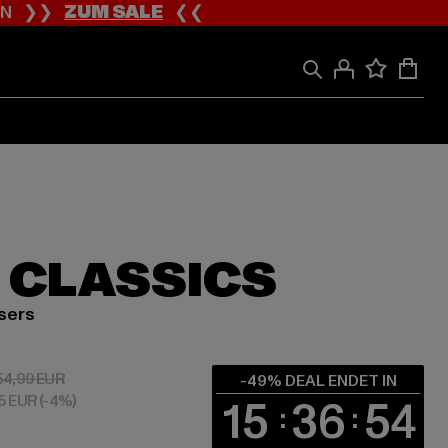
ION ❯❯
ZUM SALE
❮❮
 CLASSICS
sers
 28,04 EUR
Aktionspreis: 54,99 EUR
54,99 EUR
-49% DEAL ENDET IN
95 EUR
(-4%)
15
36
53