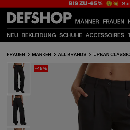
BIS ZU -65%
😲💥 Sum
MÄNNER
FRAUEN
NEU
BEKLEIDUNG
SCHUHE
ACCESSOIRES
FRAUEN
MARKEN
ALL BRANDS
URBAN CLASSI
-49%