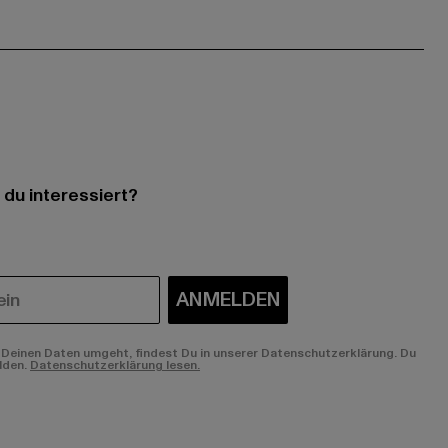
 du interessiert?
ANMELDEN
Deinen Daten umgeht, findest Du in unserer Datenschutzerklärung. Du
lden.
Datenschutzerklärung lesen.