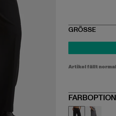
SIZE
GRÖSSE
Artikel fällt norma
FARBOPTIO