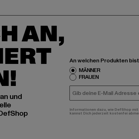
H AN,
IERT
An welchen Produkten bist
N!
MÄNNER
FRAUEN
E-MAIL
 an und
elle
Informationen dazu, wie DefShop mit 
 DefShop
kannst Dich jederzeit kostenfei abme