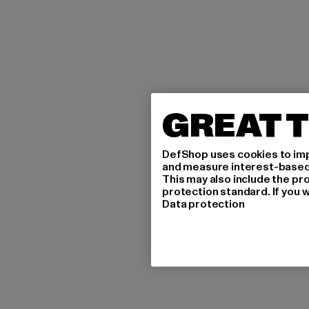
GREAT T
DefShop uses cookies to imp
and measure interest-based c
This may also include the pr
protection standard. If you w
Data protection