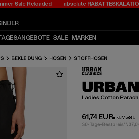
mer Sale Reloaded — absolute RABATTESKALAT
Zum
Zum
Inhalt
Fußzeile
springen
springen
KINDER
(Enter
(Enter
drücken)
drücken)
TAGESANGEBOTE
SALE
MARKEN
CS
BEKLEIDUNG
HOSEN
STOFFHOSEN
URBAN
Ladies Cotton Parach
Derzeitiger Preis:
61,74 EUR
inkl. MwSt.
30-Tage-Bestpreis**: 37,