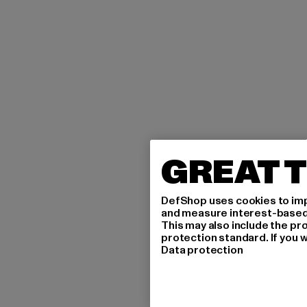
GREAT T
DefShop uses cookies to imp
and measure interest-based c
This may also include the pr
protection standard. If you w
Data protection