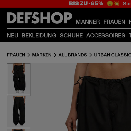
BIS ZU -65%
😲💥 Sum
MÄNNER
FRAUEN
NEU
BEKLEIDUNG
SCHUHE
ACCESSOIRES
FRAUEN
MARKEN
ALL BRANDS
URBAN CLASSI