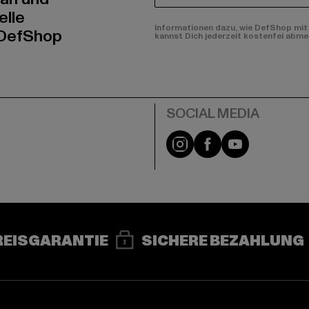
elle
Informationen dazu, wie DefShop mit 
 DefShop
kannst Dich jederzeit kostenfei abme
e
Instagram
Facebook
YouTube
REISGARANTIE
SICHERE BEZAHLUNG