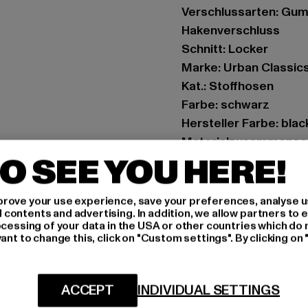
Verschlussarten: Gum
Hakenverschluss
Schnitt: Locker
Marke: Urban Classic
Kat.: Stoffhosen
Farbe: schwarz
Hersteller Farbe: blac
Materialzusammense
O SEE YOU HERE!
Art.Nr: TB6101-00007
Hersteller: TB Intern
rove your use experience, save your preferences, analyse u
ontents and advertising. In addition, we allow partners to e
Dr.-Robert-Murjahn-S
ocessing of your data in the USA or other countries which do 
ant to change this, click on "Custom settings". By clicking on 
GRÖSSE 
ACCEPT
INDIVIDUAL SETTINGS
PFLEGEHINWE