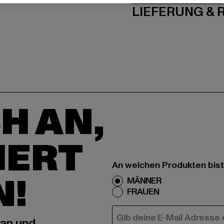
LIEFERUNG &
H AN,
IERT
An welchen Produkten bist
N!
MÄNNER
FRAUEN
E-MAIL
 an und