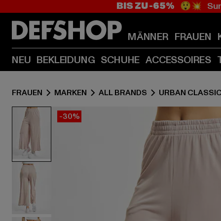
BIS ZU -65%
😲💥 Sum
MÄNNER
FRAUEN
NEU
BEKLEIDUNG
SCHUHE
ACCESSOIRES
FRAUEN
MARKEN
ALL BRANDS
URBAN CLASSI
-30%