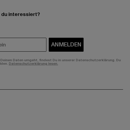
 du interessiert?
ANMELDEN
Deinen Daten umgeht, findest Du in unserer Datenschutzerklärung. Du
lden.
Datenschutzerklärung lesen.