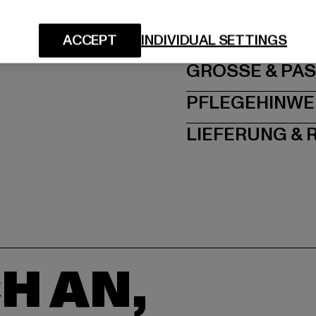
Hersteller: TB Intern
Dr.-Robert-Murjahn-S
ACCEPT
INDIVIDUAL SETTINGS
GRÖSSE 
PFLEGEHINWE
LIEFERUNG &
H AN,