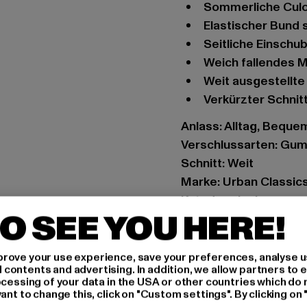
Sommerliche Cul
Elastischer Bund 
Seitliche Einsch
Weich fallendes 
Weit ausgestellt
Verkürzter Schnit
Anlass: Alltag, Bequem
Verschlussarten: Gu
Schnitt: Weit
Marke: Urban Classic
Kat.: Jogginghosen
O SEE YOU HERE!
Farbe: rosa
Hersteller Farbe: dus
Materialzusammenset
rove your use experience, save your preferences, analyse u
ontents and advertising. In addition, we allow partners to e
Art.Nr: TB2597-02913
ocessing of your data in the USA or other countries which do 
ant to change this, click on "Custom settings". By clicking on 