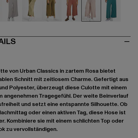
u
grau
khaki
olive
orange
rosa
türkis
AILS
tte von Urban Classics in zartem Rosa bietet
blen Schnitt mit zeitlosem Charme. Gefertigt aus
und Polyester, überzeugt diese Culotte mit einem
em angenehmen Tragegefühl. Der weite Beinverlauf
reiheit und setzt eine entspannte Silhouette. Ob
achmittag oder einen aktiven Tag, diese Hose ist
r. Kombiniere sie mit einem schlichten Top oder
k zu vervollständigen.