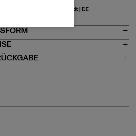
ational GmbH |
info@tbint.de
traße 7 | 64372 Ober-Ramstadt | DE
& PASSFORM
ISE
 RÜCKGABE