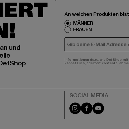
IERT
An welchen Produkten bist
N!
MÄNNER
FRAUEN
E-MAIL
 an und
elle
Informationen dazu, wie DefShop mit 
 DefShop
kannst Dich jederzeit kostenfei abme
e
Instagram
Facebook
YouTube