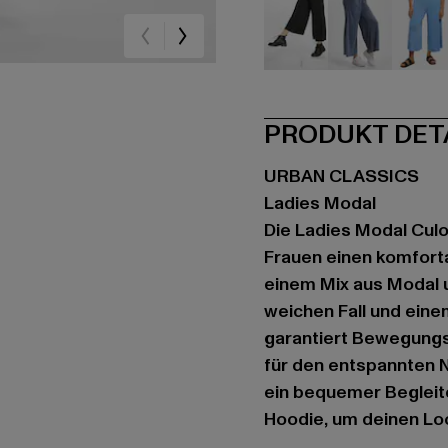
schwarz
blau
bla
PRODUKT DET
URBAN CLASSICS
Ladies Modal
Die Ladies Modal Culo
Frauen einen komforta
einem Mix aus Modal 
weichen Fall und ein
garantiert Bewegungsf
für den entspannten N
ein bequemer Begleite
Hoodie, um deinen Loo