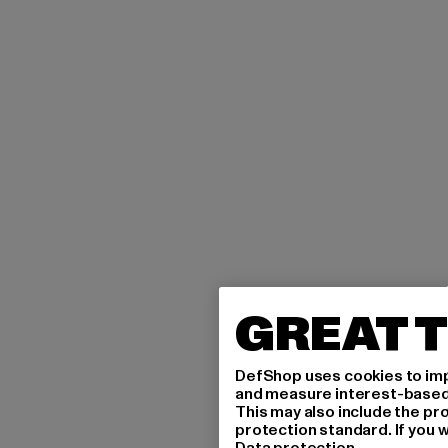
GREAT T
DefShop uses cookies to imp
and measure interest-based c
This may also include the pr
protection standard. If you w
Data protection