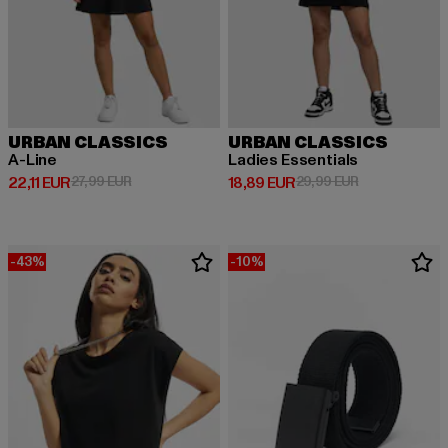
URBAN CLASSICS
URBAN CLASSICS
A-Line
Ladies Essentials
Derzeitiger Preis: 22,11 EUR
Aktionspreis: 27,99 EUR
Derzeitiger Preis: 18,89 EUR
Aktionspreis: 
22,11 EUR
27,99 EUR
18,89 EUR
29,99 EUR
-43%
-10%