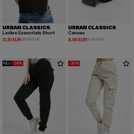
URBAN CLASSICS
URBAN CLASSICS
Ladies Essentials Short
Canvas
Derzeitiger Preis: 13,10 EUR
Aktionspreis: 22,99 EUR
Derzeitiger Preis: 8,99 EUR
Aktionspreis: 9,
13,10 EUR
22,99 EUR
8,99 EUR
9,99 EUR
NEU
-34%
-36%