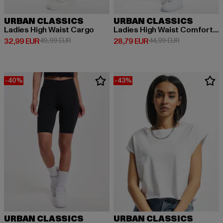
URBAN CLASSICS
URBAN CLASSICS
Ladies High Waist Cargo
Ladies High Waist Comfort Jogging
Derzeitiger Preis: 32,99 EUR
Aktionspreis: 49,99 EUR
Derzeitiger Preis: 28,79 EUR
Aktionspreis:
32,99 EUR
49,99 EUR
28,79 EUR
44,99 EUR
-40%
-43%
URBAN CLASSICS
URBAN CLASSICS