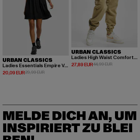
URBAN CLASSICS
Ladies High Waist Comfort Jogging
URBAN CLASSICS
Derzeitiger Preis: 27,89 EUR
Aktionspreis: 
27,89 EUR
44,99 EUR
Ladies Essentials Empire Valance
Derzeitiger Preis: 20,09 EUR
Aktionspreis: 29,99 EUR
20,09 EUR
29,99 EUR
MELDE DICH AN, UM
INSPIRIERT ZU BLEI