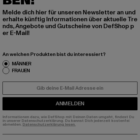
BEN!
Melde dich hier für unseren Newsletter an und
erhalte künftig Informationen über aktuelle Tre
nds, Angebote und Gutscheine von DefShop p
er E-Mail!
An welchen Produkten bist du interessiert?
MÄNNER
FRAUEN
E-MAIL
ANMELDEN
Informationen dazu, wie DefShop mit Deinen Daten umgeht, findest Du
in unserer Datenschutzerklärung. Du kannst Dich jederzeit kostenfei
abmelden.
Datenschutzerklärung lesen.