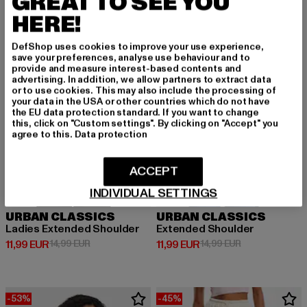
GREAT TO SEE YOU
NEU
-20%
NEU
-20%
HERE!
DefShop uses cookies to improve your use experience,
save your preferences, analyse use behaviour and to
provide and measure interest-based contents and
advertising. In addition, we allow partners to extract data
or to use cookies. This may also include the processing of
your data in the USA or other countries which do not have
the EU data protection standard. If you want to change
this, click on "Custom settings". By clicking on "Accept" you
agree to this.
Data protection
ACCEPT
INDIVIDUAL SETTINGS
URBAN CLASSICS
URBAN CLASSICS
Ladies Extended Shoulder
Extended Shoulder
Derzeitiger Preis: 11,99 EUR
Aktionspreis: 14,99 EUR
Derzeitiger Preis: 11,99 EUR
Aktionspreis: 1
11,99 EUR
14,99 EUR
11,99 EUR
14,99 EUR
-53%
-45%