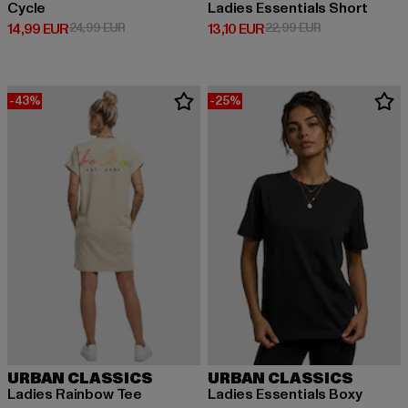
Cycle
Ladies Essentials Short
Derzeitiger Preis: 14,99 EUR
Aktionspreis: 24,99 EUR
Derzeitiger Preis: 13,10 EUR
Aktionspreis: 2
14,99 EUR
24,99 EUR
13,10 EUR
22,99 EUR
-43%
-25%
URBAN CLASSICS
URBAN CLASSICS
Ladies Rainbow Tee
Ladies Essentials Boxy