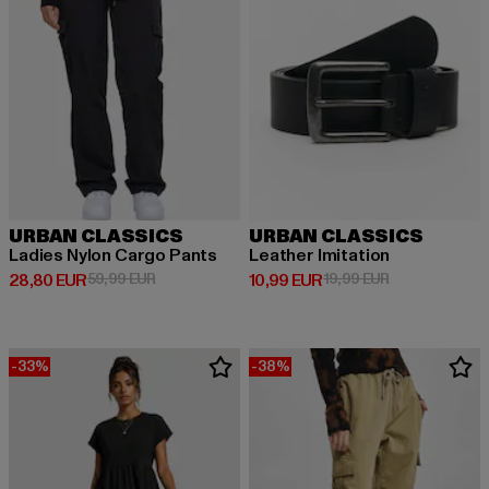
URBAN CLASSICS
URBAN CLASSICS
Ladies Nylon Cargo Pants
Leather Imitation
Derzeitiger Preis: 28,80 EUR
Aktionspreis: 59,99 EUR
Derzeitiger Preis: 10,99 EUR
Aktionspreis: 
28,80 EUR
59,99 EUR
10,99 EUR
19,99 EUR
-33%
-38%