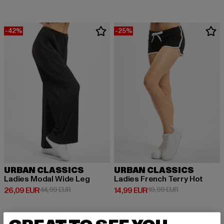
-42%
-25%
URBAN CLASSICS
URBAN CLASSICS
Ladies Modal Wide Leg
Ladies French Terry Hot
Derzeitiger Preis: 26,09 EUR
Aktionspreis: 44,99 EUR
Derzeitiger Preis: 14,99 EUR
Aktionspreis: 
26,09 EUR
44,99 EUR
14,99 EUR
19,99 EUR