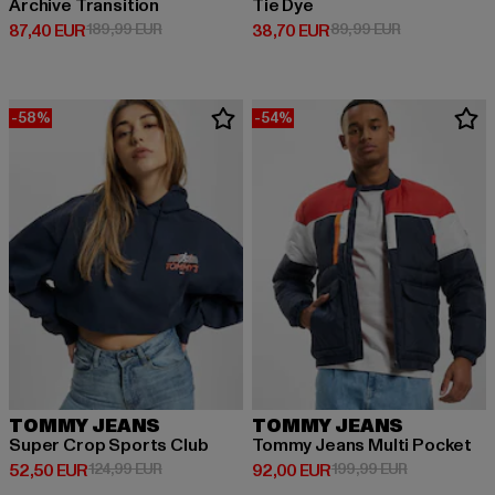
Archive Transition
Tie Dye
Derzeitiger Preis: 87,40 EUR
Aktionspreis: 189,99 EUR
Derzeitiger Preis: 38,70 EUR
Aktionspreis:
87,40 EUR
189,99 EUR
38,70 EUR
89,99 EUR
-58%
-54%
TOMMY JEANS
TOMMY JEANS
Super Crop Sports Club
Tommy Jeans Multi Pocket
Derzeitiger Preis: 52,50 EUR
Aktionspreis: 124,99 EUR
Derzeitiger Preis: 92,00 EUR
Aktionspreis
52,50 EUR
124,99 EUR
92,00 EUR
199,99 EUR