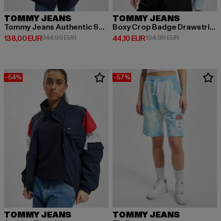
TOMMY JEANS
TOMMY JEANS
Tommy Jeans Authentic Serif Puffer
Boxy Crop Badge Drawstring
Derzeitiger Preis: 138,00 EUR
Aktionspreis: 344,99 EUR
Derzeitiger Preis: 44,10 EUR
Aktionspreis:
138,00 EUR
344,99 EUR
44,10 EUR
104,99 EUR
-54%
-57%
TOMMY JEANS
TOMMY JEANS