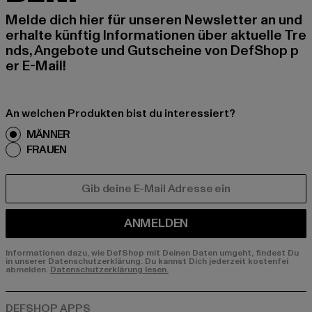
Melde dich hier für unseren Newsletter an und
erhalte künftig Informationen über aktuelle Tre
nds, Angebote und Gutscheine von DefShop p
er E-Mail!
An welchen Produkten bist du interessiert?
MÄNNER
FRAUEN
E-MAIL
ANMELDEN
Informationen dazu, wie DefShop mit Deinen Daten umgeht, findest Du
in unserer Datenschutzerklärung. Du kannst Dich jederzeit kostenfei
abmelden.
Datenschutzerklärung lesen.