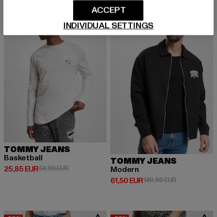
ACCEPT
-53%
-59%
INDIVIDUAL SETTINGS
TOMMY JEANS
Basketball
TOMMY JEANS
Derzeitiger Preis: 25,85 EUR
Aktionspreis: 54,99 EUR
25,85 EUR
54,99 EUR
Modern
Derzeitiger Preis: 61,50 EUR
Aktionspreis:
61,50 EUR
149,99 EUR