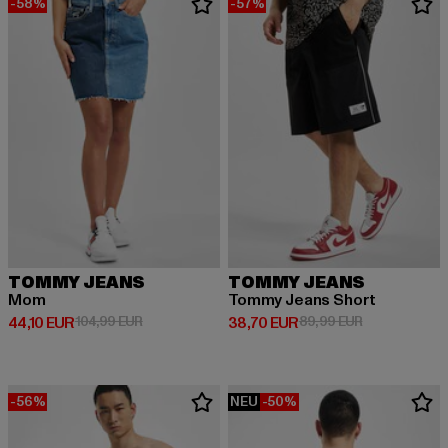
-58%
-57%
TOMMY JEANS
TOMMY JEANS
Mom
Tommy Jeans Short
Derzeitiger Preis: 44,10 EUR
Aktionspreis: 104,99 EUR
Derzeitiger Preis: 38,70 EUR
Aktionspreis:
44,10 EUR
104,99 EUR
38,70 EUR
89,99 EUR
-56%
NEU
-50%