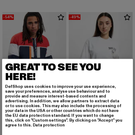
-54%
-49%
GREAT TO SEE YOU
HERE!
DefShop uses cookies to improve your use experience,
save your preferences, analyse use behaviour and to
provide and measure interest-based contents and
TOMMY JEANS
advertising. In addition, we allow partners to extract data
or to use cookies. This may also include the processing of
Tommy Jeans Ovrszd Mdrn Prp 2
TOMMY JEANS
your data in the USA or other countries which do not have
Derzeitiger Preis: 28,04 EUR
Aktionspreis:
28,04 EUR
54,99 EUR
Tommy Jeans Logo Stripe Winterjacken
the EU data protection standard. If you want to change
Derzeitiger Preis: 92,00 EUR
Aktionspreis: 199,99 EUR
92,00 EUR
199,99 EUR
this, click on "Custom settings". By clicking on "Accept" you
agree to this.
Data protection