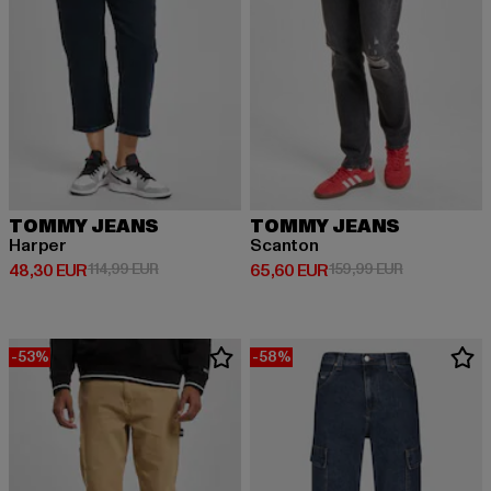
TOMMY JEANS
TOMMY JEANS
Harper
Scanton
Derzeitiger Preis: 48,30 EUR
Aktionspreis: 114,99 EUR
Derzeitiger Preis: 65,60 EUR
Aktionspreis
48,30 EUR
114,99 EUR
65,60 EUR
159,99 EUR
-53%
-58%