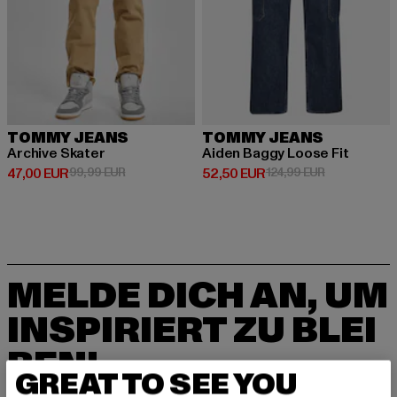
TOMMY JEANS
TOMMY JEANS
Archive Skater
Aiden Baggy Loose Fit
Derzeitiger Preis: 47,00 EUR
Aktionspreis: 99,99 EUR
Derzeitiger Preis: 52,50 EUR
Aktionspreis:
47,00 EUR
99,99 EUR
52,50 EUR
124,99 EUR
MELDE DICH AN, UM
INSPIRIERT ZU BLEI
BEN!
GREAT TO SEE YOU