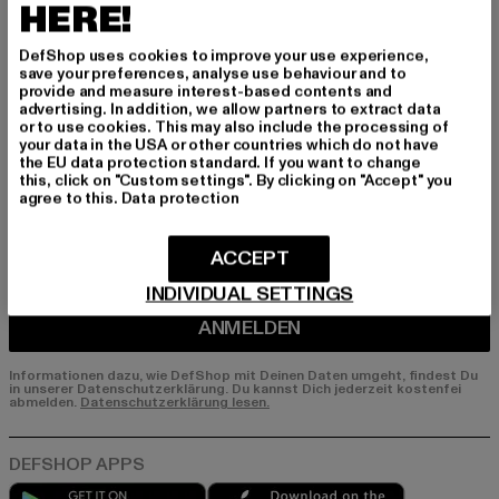
Melde dich hier für unseren Newsletter an und
HERE!
erhalte künftig Informationen über aktuelle Tre
nds, Angebote und Gutscheine von DefShop p
DefShop uses cookies to improve your use experience,
er E-Mail!
save your preferences, analyse use behaviour and to
provide and measure interest-based contents and
advertising. In addition, we allow partners to extract data
or to use cookies. This may also include the processing of
your data in the USA or other countries which do not have
An welchen Produkten bist du interessiert?
the EU data protection standard. If you want to change
this, click on "Custom settings". By clicking on "Accept" you
MÄNNER
agree to this.
Data protection
FRAUEN
ACCEPT
E-MAIL
INDIVIDUAL SETTINGS
ANMELDEN
Informationen dazu, wie DefShop mit Deinen Daten umgeht, findest Du
in unserer Datenschutzerklärung. Du kannst Dich jederzeit kostenfei
abmelden.
Datenschutzerklärung lesen.
Play market
App store