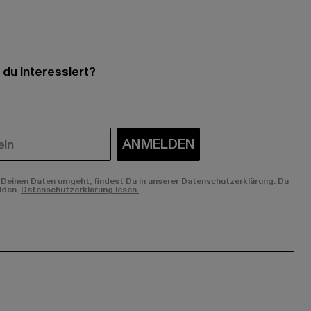
 du interessiert?
ANMELDEN
Deinen Daten umgeht, findest Du in unserer Datenschutzerklärung. Du
lden.
Datenschutzerklärung lesen.