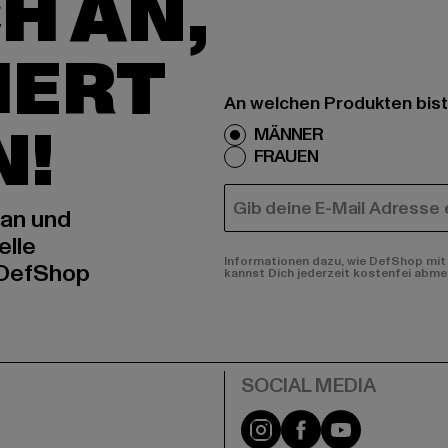
H AN,
IERT
An welchen Produkten bist
N!
MÄNNER
FRAUEN
E-MAIL
 an und
elle
Informationen dazu, wie DefShop mit 
 DefShop
kannst Dich jederzeit kostenfei abme
e
Instagram
Facebook
YouTube