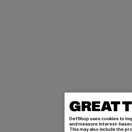
GREAT T
DefShop uses cookies to imp
and measure interest-based c
This may also include the pr