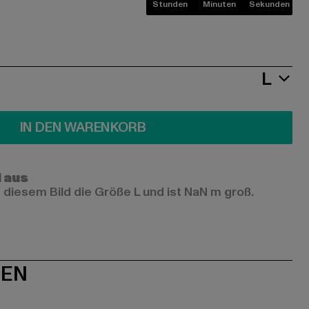
Stunden
Minuten
Sekunden
L
IN DEN WARENKORB
l aus
 diesem Bild die Größe L und ist NaN m groß.
NEN