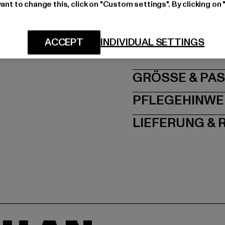
Art.Nr: DM0DM10134-
ant to change this, click on "Custom settings". By clicking on 
Hersteller: PVH Bra
ACCEPT
INDIVIDUAL SETTINGS
Speditionstraße 7 | 4
GRÖSSE 
PFLEGEHINWE
LIEFERUNG &