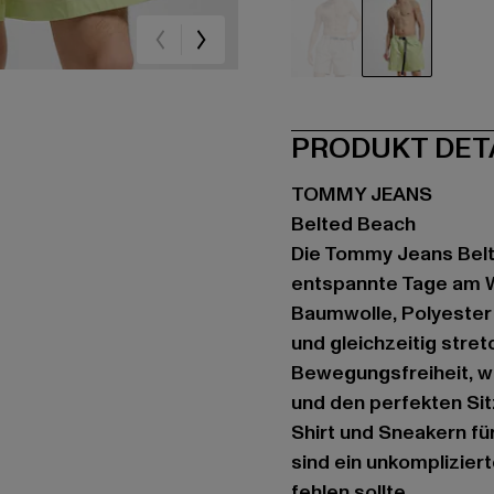
beige
grün
PRODUKT DET
TOMMY JEANS
Belted Beach
Die Tommy Jeans Belte
entspannte Tage am Wa
Baumwolle, Polyester 
und gleichzeitig stre
Bewegungsfreiheit, wä
und den perfekten Sit
Shirt und Sneakern f
sind ein unkomplizier
fehlen sollte.