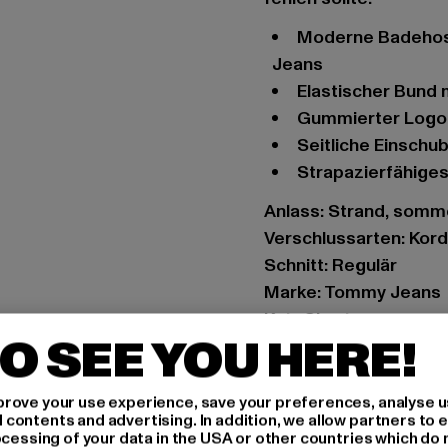
Moderne Badehose mit integrierten Gürtel für Herren von Tommy
Jeans
Elastischer Bund 
Gummierter Logo
Seitliche Einsch
Strapazierfähig
Anlass: Strand, somm
Verschlussarten: Kor
Schnitt: Regulär
Marke: Tommy Jeans
Kat.: Shorts
O SEE YOU HERE!
Farbe: grün
Hersteller Farbe: fade
Materialzusammenset
rove your use experience, save your preferences, analyse u
ontents and advertising. In addition, we allow partners to e
Elasthan
ocessing of your data in the USA or other countries which do 