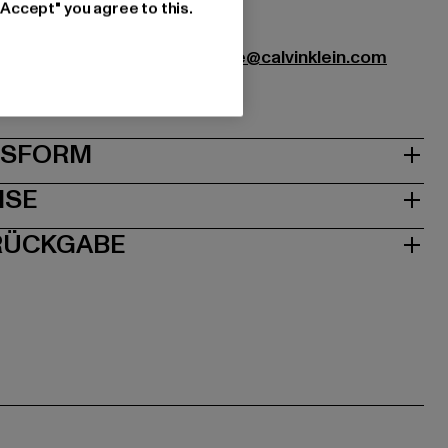
05391
"Accept" you agree to this.
nds Germany GmbH |
service.de@calvinklein.com
0221 Düsseldorf | DE
& PASSFORM
ISE
 RÜCKGABE