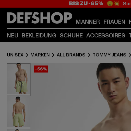
BIS ZU -65%
😲💥 Sum
MÄNNER
FRAUEN
NEU
BEKLEIDUNG
SCHUHE
ACCESSOIRES
UNISEX
MARKEN
ALL BRANDS
TOMMY JEANS
-56%