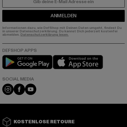
E-MAIL
ANMELDEN
Informationen dazu, wie DefShop mit Deinen Daten umgeht, findest Du
in unserer Datenschutzerklärung. Du kannst Dich jederzeit kostenfei
abmelden.
Datenschutzerklärung lesen.
Play market
App store
Instagram
Facebook
YouTube
KOSTENLOSE RETOURE