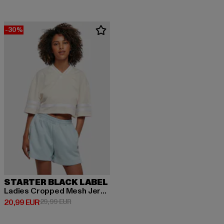
-30%
STARTER BLACK LABEL
Ladies Cropped Mesh Jersey
Derzeitiger Preis: 20,99 EUR
Aktionspreis: 29,99 EUR
20,99 EUR
29,99 EUR