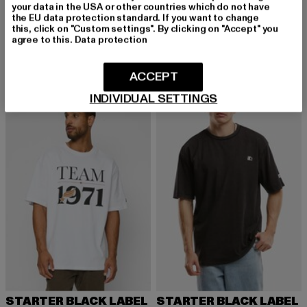
Essential Jersey
your data in the USA or other countries which do not have
STARTER BLACK LABEL
the EU data protection standard. If you want to change
Derzeitiger Preis: 10,99 EUR
Aktionspreis: 19,99 EUR
10,99 EUR
19,99 EUR
Ladies Essential Jersey
this, click on "Custom settings". By clicking on "Accept" you
Derzeitiger Preis: 12,99 EUR
Aktionspreis: 
12,99 EUR
19,99 EUR
agree to this.
Data protection
ACCEPT
-43%
-12%
INDIVIDUAL SETTINGS
STARTER BLACK LABEL
STARTER BLACK LABEL