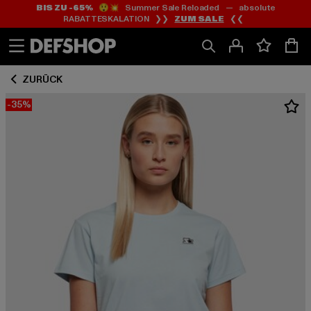
BIS ZU -65%
😲💥 Summer Sale Reloaded — absolute
Zum
Zum
RABATTESKALATION ❯❯
ZUM SALE
❮❮
Inhalt
Fußzeile
springen
springen
ZURÜCK
-35%