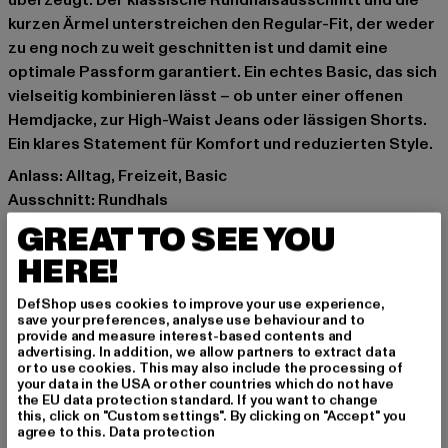
überzeugt. Der klassische Rundhalsausschnitt und die
kurzen Ärmel unterstreichen den Regular-Fit, der weder
zu eng noch zu weit geschnitten ist und damit eine
optimale Passform garantiert. Ein echtes Basic, das sich
vielseitig kombinieren lässt – ob unter einer offenen
Hemdjacke, zur High-Waist Jeans oder lässigen Shorts.
Ein klares Statement für Komfort und reduzierten Style.
Anlass: Alltag, Freizeit, Basic
Ausschnitt: Rundhals
Ärmelart: Kurzarm
GREAT TO SEE YOU
Details: Brandlogo
HERE!
Schnitt: Regular-Fit
Marke: Starter Black Label
DefShop uses cookies to improve your use experience,
Kat.: T-Shirts
save your preferences, analyse use behaviour and to
provide and measure interest-based contents and
Farbe: blau
advertising. In addition, we allow partners to extract data
Hersteller Farbe: icewaterblue
or to use cookies. This may also include the processing of
your data in the USA or other countries which do not have
Materialzusammensetzung: 100% Baumwolle
the EU data protection standard. If you want to change
Art.Nr: ST153-03622
this, click on "Custom settings". By clicking on "Accept" you
agree to this.
Data protection