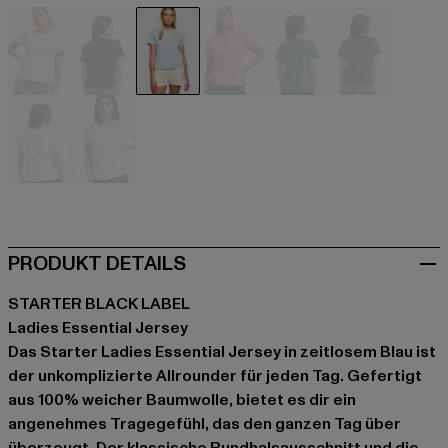
beige
schwarz
blau
pink
türkis
violet
weiß
weiß
PRODUKT DETAILS
STARTER BLACK LABEL
Ladies Essential Jersey
Das Starter Ladies Essential Jersey in zeitlosem Blau ist
der unkomplizierte Allrounder für jeden Tag. Gefertigt
aus 100% weicher Baumwolle, bietet es dir ein
angenehmes Tragegefühl, das den ganzen Tag über