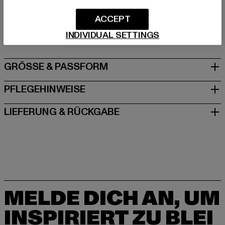
Hersteller: TB International GmbH |
info@tbint.de
ACCEPT
Dr.-Robert-Murjahn-Straße 7 | 64372 Ober-Ramstadt |
DE
INDIVIDUAL SETTINGS
GRÖSSE & PASSFORM
PFLEGEHINWEISE
LIEFERUNG & RÜCKGABE
MELDE DICH AN, UM
INSPIRIERT ZU BLEI