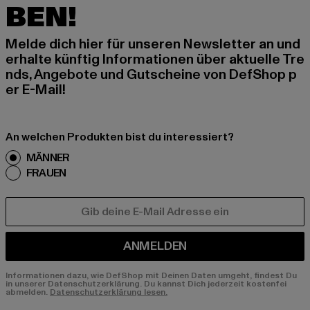
BEN!
Melde dich hier für unseren Newsletter an und
erhalte künftig Informationen über aktuelle Tre
nds, Angebote und Gutscheine von DefShop p
er E-Mail!
An welchen Produkten bist du interessiert?
MÄNNER
FRAUEN
E-MAIL
ANMELDEN
Informationen dazu, wie DefShop mit Deinen Daten umgeht, findest Du
in unserer Datenschutzerklärung. Du kannst Dich jederzeit kostenfei
abmelden.
Datenschutzerklärung lesen.