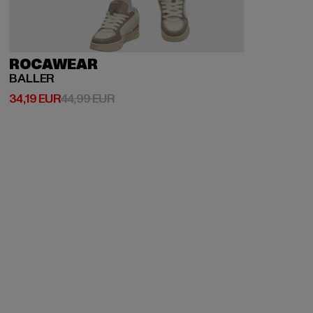
ROCAWEAR
BALLER
Derzeitiger Preis: 34,19 EUR
Aktionspreis: 44,99 EUR
34,19 EUR
44,99 EUR