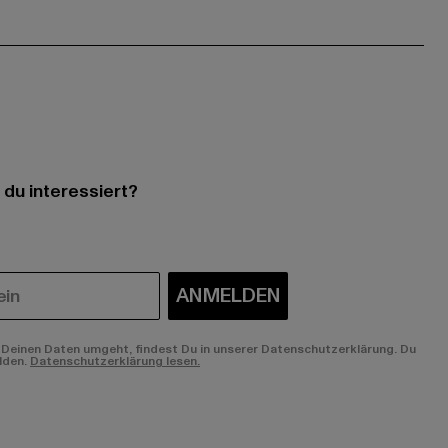
 du interessiert?
ANMELDEN
Deinen Daten umgeht, findest Du in unserer Datenschutzerklärung. Du
lden.
Datenschutzerklärung lesen.