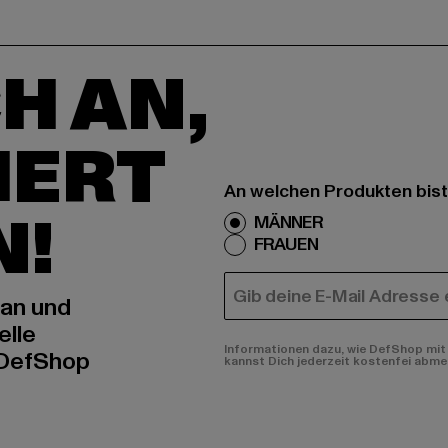
H AN,
IERT
An welchen Produkten bist
N!
MÄNNER
FRAUEN
E-MAIL
 an und
elle
Informationen dazu, wie DefShop mit 
 DefShop
kannst Dich jederzeit kostenfei abme