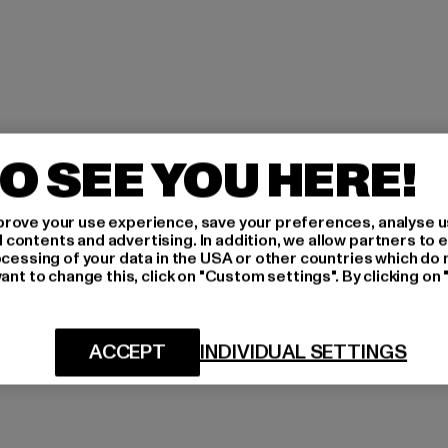
O SEE YOU HERE!
rove your use experience, save your preferences, analyse u
ontents and advertising. In addition, we allow partners to e
ocessing of your data in the USA or other countries which do 
ant to change this, click on "Custom settings". By clicking on 
ACCEPT
INDIVIDUAL SETTINGS