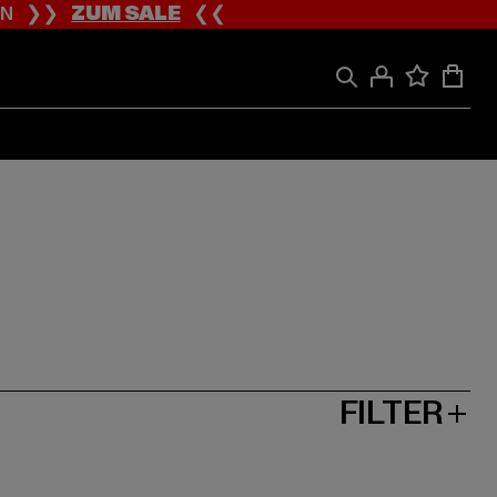
ION ❯❯
ZUM SALE
❮❮
FILTER