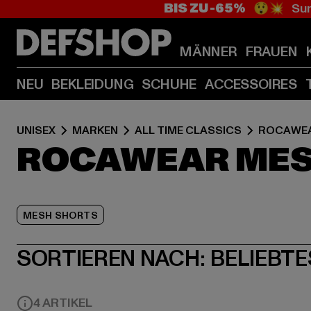
BIS ZU -65%
😲💥 Sum
MÄNNER
FRAUEN
NEU
BEKLEIDUNG
SCHUHE
ACCESSOIRES
UNISEX
MARKEN
ALL TIME CLASSICS
ROCAWE
ROCAWEAR MES
MESH SHORTS
SORTIEREN NACH:
BELIEBTE
4 ARTIKEL