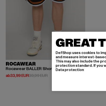
GREAT T
DefShop uses cookies to imp
and measure interest-based c
This may also include the pr
ROCAWEAR
protection standard. If you w
Rocawear BALLER Shorts
Data protection
Derzeitiger Preis: ab 33,99 EUR
Aktionspreis: 39,99 EUR
ab
33,99 EUR
39,99 EUR