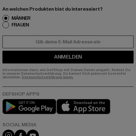
An welchen Produkten bist du interessiert?
MÄNNER
FRAUEN
E-MAIL
ANMELDEN
Informationen dazu, wie DefShop mit Deinen Daten umgeht, findest Du
in unserer Datenschutzerklärung. Du kannst Dich jederzeit kostenfei
abmelden.
Datenschutzerklärung lesen.
Play market
App store
Instagram
Facebook
YouTube