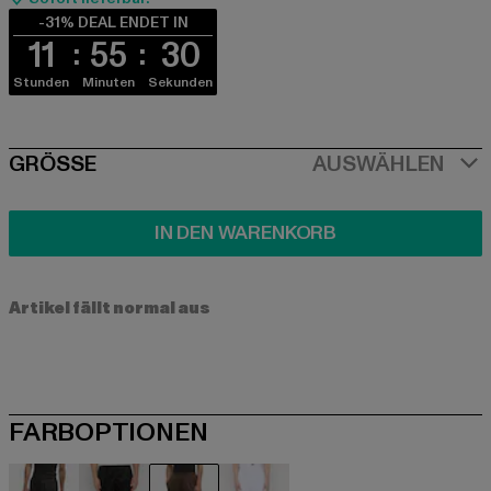
-31% DEAL ENDET IN
11
55
30
Stunden
Minuten
Sekunden
SIZE
GRÖSSE
AUSWÄHLEN
IN DEN WARENKORB
Artikel fällt normal aus
FARBOPTIONEN