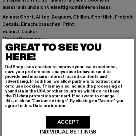
entspannten Fit, der unaufdringliche Coolness
ausstrahlt und sich vielseitig kombinieren lässt.
Anlass: Sport, Alltag, Bequem, Chillen, Sportlich, Freizeit
Details: Einschubtaschen, Print
Schnitt: Locker
Marke: Rocawear
GREAT TO SEE YOU
Kat.: Mesh Shorts
Farbe: braun
HERE!
Hersteller Farbe: chocolate brown
DefShop uses cookies to improve your use experience,
Materialzusammensetzung: 100% Baumwolle
save your preferences, analyse use behaviour and to
Art.Nr: RWSH024-14339
provide and measure interest-based contents and
advertising. In addition, we allow partners to extract data
or to use cookies. This may also include the processing of
Hersteller: TB International GmbH |
info@tbint.de
your data in the USA or other countries which do not have
the EU data protection standard. If you want to change
Dr.-Robert-Murjahn-Straße 7 | 64372 Ober-Ramstadt |
this, click on "Custom settings". By clicking on "Accept" you
DE
agree to this.
Data protection
ACCEPT
GRÖSSE & PASSFORM
INDIVIDUAL SETTINGS