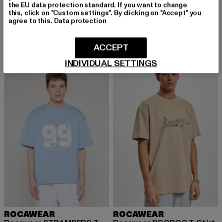
Coles
ROCAWEAR
the EU data protection standard. If you want to change
Derzeitiger Preis: 23,09 EUR
Aktionspreis:
23,09 EUR
34,99 EUR
Match
this, click on "Custom settings". By clicking on "Accept" you
agree to this.
Data protection
Derzeitiger Preis: 14,99 EUR
Aktionspreis: 19,99 EUR
14,99 EUR
19,99 EUR
ACCEPT
INDIVIDUAL SETTINGS
-17%
NEU
-43%
ROCAWEAR
ROCAWEAR