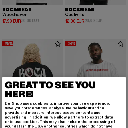
ROCAWEAR
ROCAWEAR
Woodhaven
Cashville
Derzeitiger Preis: 17,99 EUR
Aktionspreis: 29,99 EUR
Derzeitiger Preis: 12,00 EUR
Aktionspreis: 
17,99 EUR
29,99 EUR
12,00 EUR
29,99 EUR
-25%
-34%
GREAT TO SEE YOU
HERE!
DefShop uses cookies to improve your use experience,
save your preferences, analyse use behaviour and to
provide and measure interest-based contents and
advertising. In addition, we allow partners to extract data
or to use cookies. This may also include the processing of
ROCAWEAR
your data in the USA or other countries which do not have