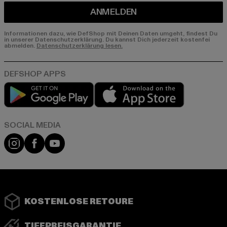
ANMELDEN
Informationen dazu, wie DefShop mit Deinen Daten umgeht, findest Du
in unserer Datenschutzerklärung. Du kannst Dich jederzeit kostenfei
abmelden.
Datenschutzerklärung lesen.
Play market
App store
Instagram
Facebook
YouTube
KOSTENLOSE RETOURE
TIEFPREISGARANTIE