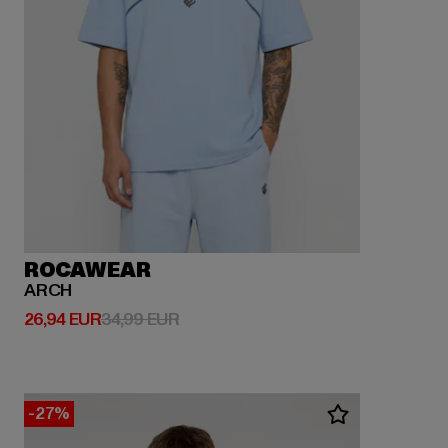
ROCAWEAR
ARCH
Derzeitiger Preis: 26,94 EUR
Aktionspreis: 34,99 EUR
26,94 EUR
34,99 EUR
-27%