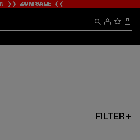
ION ❯❯
ZUM SALE
❮❮
FILTER