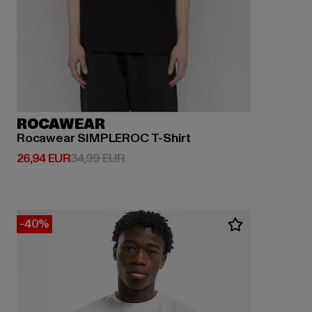
ROCAWEAR
Rocawear SIMPLEROC T-Shirt
Derzeitiger Preis: 26,94 EUR
Aktionspreis: 34,99 EUR
26,94 EUR
34,99 EUR
-40%