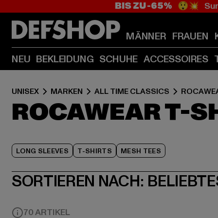
BIS ZU -65%
😲💥 Sum
MÄNNER
FRAUEN
NEU
BEKLEIDUNG
SCHUHE
ACCESSOIRES
UNISEX
MARKEN
ALL TIME CLASSICS
ROCAWE
ROCAWEAR T-S
LONG SLEEVES
T-SHIRTS
MESH TEES
SORTIEREN NACH:
BELIEBTE
70 ARTIKEL