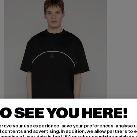
O SEE YOU HERE!
rove your use experience, save your preferences, analyse u
ontents and advertising. In addition, we allow partners to e
ocessing of your data in the USA or other countries which do 