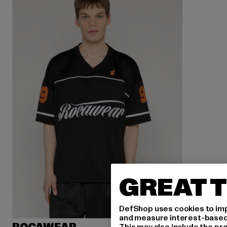
GREAT T
DefShop uses cookies to imp
and measure interest-based c
This may also include the pr