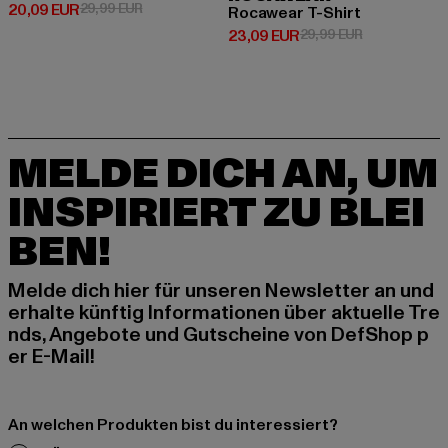
Derzeitiger Preis: 20,09 EUR
Aktionspreis: 29,99 EUR
20,09 EUR
29,99 EUR
Rocawear T-Shirt
Derzeitiger Preis: 23,09 EUR
Aktionspreis:
23,09 EUR
29,99 EUR
MELDE DICH AN, UM
INSPIRIERT ZU BLEI
BEN!
Melde dich hier für unseren Newsletter an und
erhalte künftig Informationen über aktuelle Tre
nds, Angebote und Gutscheine von DefShop p
er E-Mail!
An welchen Produkten bist du interessiert?