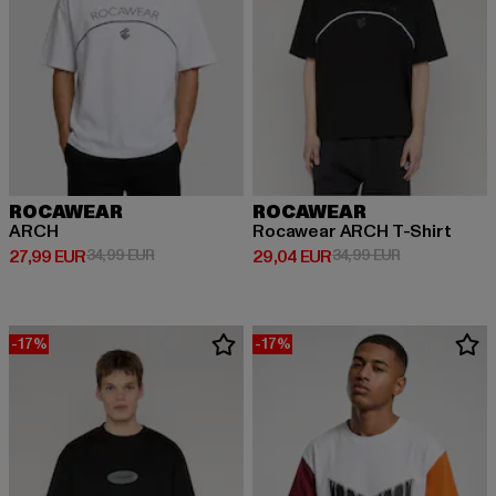
ROCAWEAR
ROCAWEAR
ARCH
Rocawear ARCH T-Shirt
Derzeitiger Preis: 27,99 EUR
Aktionspreis: 34,99 EUR
Derzeitiger Preis: 29,04 EUR
Aktionspreis:
27,99 EUR
34,99 EUR
29,04 EUR
34,99 EUR
-17%
-17%