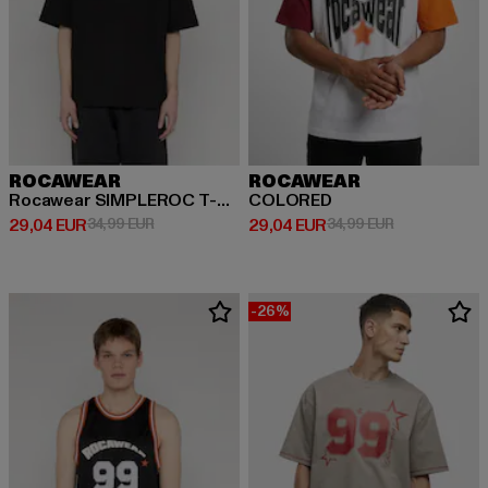
ROCAWEAR
ROCAWEAR
Rocawear SIMPLEROC T-Shirt
COLORED
Derzeitiger Preis: 29,04 EUR
Aktionspreis: 34,99 EUR
Derzeitiger Preis: 29,04 EUR
Aktionspreis:
29,04 EUR
34,99 EUR
29,04 EUR
34,99 EUR
-26%