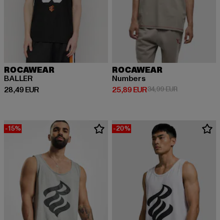
ROCAWEAR
ROCAWEAR
BALLER
Numbers
Derzeitiger Preis: 28,49 EUR
Derzeitiger Preis: 25,89 EUR
Aktionspreis:
28,49 EUR
25,89 EUR
34,99 EUR
-15%
-20%