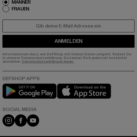
MÄNNER
FRAUEN
E-MAIL
ANMELDEN
Informationen dazu, wie DefShop mit Deinen Daten umgeht, findest Du
in unserer Datenschutzerklärung. Du kannst Dich jederzeit kostenfei
abmelden.
Datenschutzerklärung lesen.
Play market
App store
Instagram
Facebook
YouTube