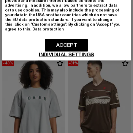
provide and measure interest-based contents and
advertising. In addition, we allow partners to extract data
or to use cookies. This may also include the processing of
your data in the USA or other countries which do not have
the EU data protection standard. If you want to change
this, click on "Custom settings". By clicking on "Accept" you
ROCAWEAR
ROCAWEAR
agree to this.
Data protection
Match
Rocawear STRAMBERS T-Shirt
Derzeitiger Preis: 14,99 EUR
Aktionspreis: 19,99 EUR
Derzeitiger Preis: 29,04 EUR
Aktionspreis:
14,99 EUR
19,99 EUR
29,04 EUR
34,99 EUR
ACCEPT
INDIVIDUAL SETTINGS
-43%
-31%