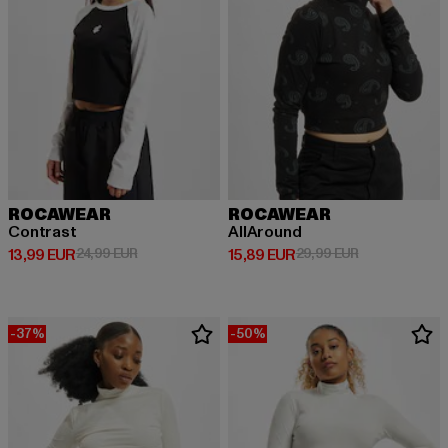
ROCAWEAR
ROCAWEAR
Contrast
AllAround
Derzeitiger Preis: 13,99 EUR
Aktionspreis: 24,99 EUR
Derzeitiger Preis: 15,89 EUR
Aktionspreis: 
13,99 EUR
24,99 EUR
15,89 EUR
29,99 EUR
-37%
-50%