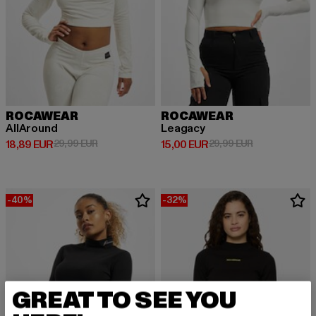
ROCAWEAR
ROCAWEAR
AllAround
Leagacy
Derzeitiger Preis: 18,89 EUR
Aktionspreis: 29,99 EUR
Derzeitiger Preis: 15,00 EUR
Aktionspreis: 
18,89 EUR
29,99 EUR
15,00 EUR
29,99 EUR
-40%
-32%
GREAT TO SEE YOU