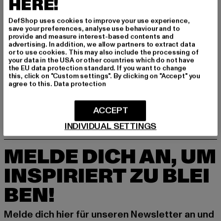
HERE!
DefShop uses cookies to improve your use experience,
save your preferences, analyse use behaviour and to
provide and measure interest-based contents and
advertising. In addition, we allow partners to extract data
or to use cookies. This may also include the processing of
ROCAWEAR
your data in the USA or other countries which do not have
Leagacy
the EU data protection standard. If you want to change
ROCAWEAR
Derzeitiger Preis: ab 20,99 EUR
Aktionspreis: 34,99 EUR
ab
20,99 EUR
34,99 EUR
this, click on "Custom settings". By clicking on "Accept" you
Berlin
agree to this.
Data protection
Derzeitiger Preis: 16,99 EUR
Aktionspreis: 
16,99 EUR
24,99 EUR
ACCEPT
INDIVIDUAL SETTINGS
MELDE DICH AN, UM
INSPIRIERT ZU BLEI
BEN!
Melde dich hier für unseren Newsletter an und