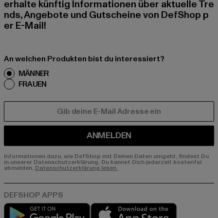
erhalte künftig Informationen über aktuelle Tre
nds, Angebote und Gutscheine von DefShop p
er E-Mail!
An welchen Produkten bist du interessiert?
MÄNNER
FRAUEN
E-MAIL
ANMELDEN
Informationen dazu, wie DefShop mit Deinen Daten umgeht, findest Du
in unserer Datenschutzerklärung. Du kannst Dich jederzeit kostenfei
abmelden.
Datenschutzerklärung lesen.
Play market
App store