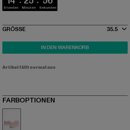
14
25
56
Stunden
Minuten
Sekunden
SIZE
GRÖSSE
35.5
IN DEN WARENKORB
Artikel fällt normal aus
FARBOPTIONEN