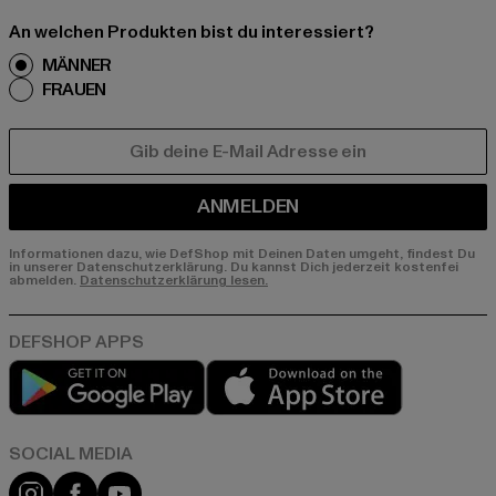
An welchen Produkten bist du interessiert?
MÄNNER
FRAUEN
E-MAIL
ANMELDEN
Informationen dazu, wie DefShop mit Deinen Daten umgeht, findest Du
in unserer Datenschutzerklärung. Du kannst Dich jederzeit kostenfei
abmelden.
Datenschutzerklärung lesen.
Play market
App store
Instagram
Facebook
YouTube