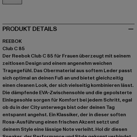
rosa
PRODUKT DETAILS
REEBOK
Club C 85
Der Reebok Club C 85 für Frauen überzeugt mit seinem
zeitlosen Design und einem angenehm weichen
Tragegefühl. Das Obermaterial aus softem Leder passt
sich optimal an deinen Fuß an und bietet gleichzeitig
einen cleanen Look, der sich vielseitig kombinieren lässt.
Die dämpfende EVA-Zwischensohle und die gepolsterte
Einlegesohle sorgen für Komfort bei jedem Schritt, egal
ob du in der City unterwegs bist oder deinen Tag
entspannt angehst. Ein Klassiker, der in dieser soften
Rosa-Ausführung einen frischen Akzent setzt und
deinem Style eine lässige Note verleiht. Hol dir diesen
Sneaker, der Performance und Style gekonnt verbindet.