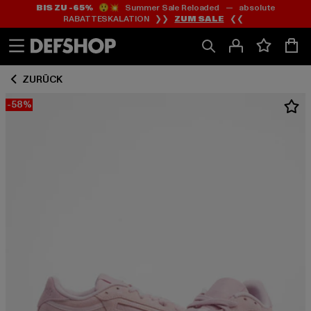
BIS ZU -65%
😲💥 Summer Sale Reloaded — absolute
Zum
Zum
RABATTESKALATION ❯❯
ZUM SALE
❮❮
Inhalt
Fußzeile
springen
springen
ZURÜCK
-58%