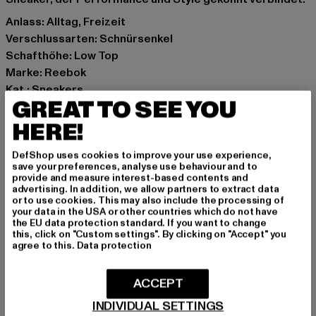
Anlass: Alltag, Freizeit
Verschlussarten: Schnürsenkel
Schafthöhe: Low Top
Marke: Reebok
Kat.: Sneakers
GREAT TO SEE YOU
Farbe: rosa
Hersteller Farbe: frost berry
HERE!
Obermaterial: Leder, Textil
DefShop uses cookies to improve your use experience,
Innenfutter: Textil
save your preferences, analyse use behaviour and to
Art.Nr: G57644-05029
provide and measure interest-based contents and
advertising. In addition, we allow partners to extract data
or to use cookies. This may also include the processing of
Hersteller: New Guards Group Beta S.R.L |
your data in the USA or other countries which do not have
the EU data protection standard. If you want to change
nggbeta@cert.studiopirola.com
this, click on "Custom settings". By clicking on "Accept" you
Via Filippo Turati 12 | 20121 Milano | IT
agree to this.
Data protection
ACCEPT
GRÖSSE & PASSFORM
INDIVIDUAL SETTINGS