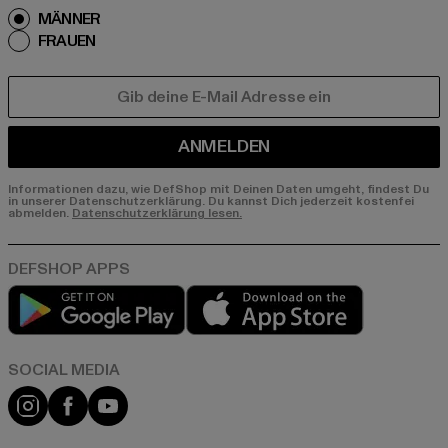
MÄNNER
FRAUEN
E-MAIL
ANMELDEN
Informationen dazu, wie DefShop mit Deinen Daten umgeht, findest Du
in unserer Datenschutzerklärung. Du kannst Dich jederzeit kostenfei
abmelden.
Datenschutzerklärung lesen.
Play market
App store
Instagram
Facebook
YouTube