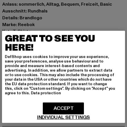
Anlass: sommerlich, Alltag, Bequem, Freizeit, Basic
Ausschnitt: Rundhals
Details: Brandlogo
Marke: Reebok
Kat.: T-Shirts
GREAT TO SEE YOU
Farbe: schwarz
HERE!
Hersteller Farbe: black
Materialzusammensetzung: 100% Baumwolle
DefShop uses cookies to improve your use experience,
Art.Nr: GT3153-00007
save your preferences, analyse use behaviour and to
provide and measure interest-based contents and
advertising. In addition, we allow partners to extract data
Hersteller: New Guards Group Beta S.R.L |
or to use cookies. This may also include the processing of
nggbeta@cert.studiopirola.com
your data in the USA or other countries which do not have
the EU data protection standard. If you want to change
Via Filippo Turati 12 | 20121 Milano | IT
this, click on "Custom settings". By clicking on "Accept" you
agree to this.
Data protection
GRÖSSE & PASSFORM
ACCEPT
INDIVIDUAL SETTINGS
PFLEGEHINWEISE