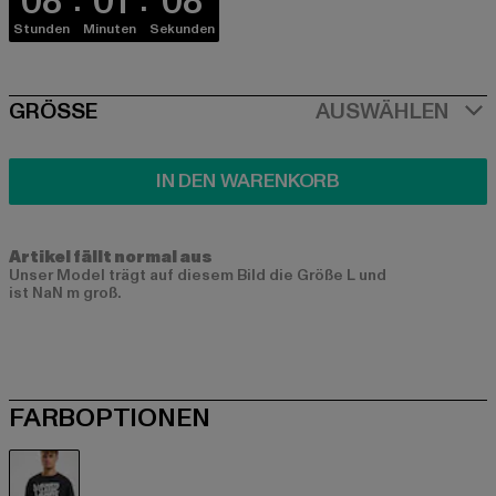
08
01
07
Stunden
Minuten
Sekunden
SIZE
GRÖSSE
AUSWÄHLEN
IN DEN WARENKORB
Artikel fällt normal aus
Unser Model trägt auf diesem Bild die Größe L und
ist NaN m groß.
FARBOPTIONEN