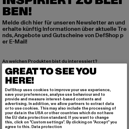
INSPIRIERT ZU BLEI
BEN!
Melde dich hier für unseren Newsletter an und
erhalte künftig Informationen über aktuelle Tre
nds, Angebote und Gutscheine von DefShop p
er E-Mail!
An welchen Produkten bist du interessiert?
GREAT TO SEE YOU
MÄNNER
FRAUEN
HERE!
DefShop uses cookies to improve your use experience,
E-MAIL
save your preferences, analyse use behaviour and to
provide and measure interest-based contents and
advertising. In addition, we allow partners to extract data
ANMELDEN
or to use cookies. This may also include the processing of
your data in the USA or other countries which do not have
the EU data protection standard. If you want to change
Informationen dazu, wie DefShop mit Deinen Daten umgeht, findest Du
this, click on "Custom settings". By clicking on "Accept" you
in unserer Datenschutzerklärung. Du kannst Dich jederzeit kostenfei
abmelden.
Datenschutzerklärung lesen.
agree to this.
Data protection